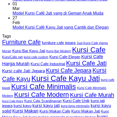
01
Mar
Model Kursi Café Jati yang di Gemari Anak Muda
27
Feb
Model Kursi Café Kayu Jati yang Cantik dan Elegan
Tags
Furniture Cafe
furniture cafe jepara
Jual Kursi Cafe Harga
Kursi Cafe
Kursi Bar Kayu Jati
Murah
Kursi Bar Modern
Kursi Cafe
Kursi Cafe Elegan
KursiCafe.net
kursi cafe custom
Kursi Cafe Jati
Harga Murah
Kursi Cafe Industrial
Kursi
Kursi Cafe Jepara
Kursi cafe Jati Jepara
Kursi Cafe Kayu Jati
Cafe Kayu
kursi cafe
Kursi Cafe Minimalis
Kursi Cafe Minimalis
klasik
Kursi Cafe Modern
Kursi Cafe Murah
Modern
Kursi Cafe Unik
kursi jati
Kursi Cafe Scandinavian
Kursi Cafe Retro
kursi kayu jati
kursi kayu
kursi kayu
jepara
kursi kayu minimalis
Kursi Makan
solid
Kursi Makan Jati
Kursi Makan Cafe
Kursi
kursi