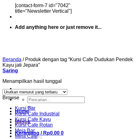
[contact-form-7 id="7042"
title="Newsletter Vertical"]
Add anything here or just remove it...
Beranda
/
Produk dengan tag “Kursi Cafe Dudukan Pendek
Kayu jati Jepara”
Saring
Menampilkan hasil tunggal
Browse
Pencarian
untuk:
Kursi Bar
Home
Kursi Cafe Industrial
Kursi Cafe Kayu
Masuk
Kursi Cafe Rotan
Meja Bar
Keranjang /
Rp
0.00
0
Meja Cafe