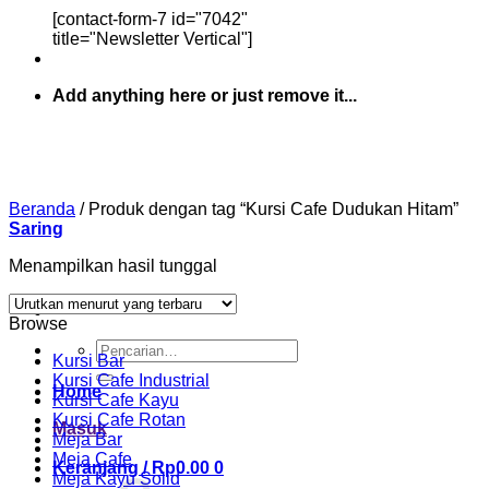
[contact-form-7 id="7042"
title="Newsletter Vertical"]
Add anything here or just remove it...
Beranda
/
Produk dengan tag “Kursi Cafe Dudukan Hitam”
Saring
Menampilkan hasil tunggal
Browse
Pencarian
Kursi Bar
untuk:
Kursi Cafe Industrial
Home
Kursi Cafe Kayu
Kursi Cafe Rotan
Masuk
Meja Bar
Meja Cafe
Keranjang /
Rp
0.00
0
Meja Kayu Solid