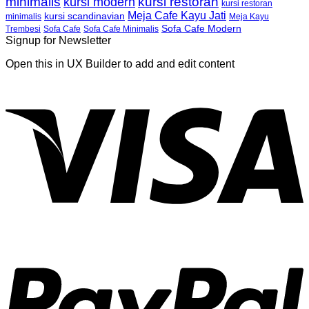
minimalis
kursi restoran
kursi modern
kursi restoran
Meja Cafe Kayu Jati
kursi scandinavian
Meja Kayu
minimalis
Sofa Cafe Modern
Trembesi
Sofa Cafe
Sofa Cafe Minimalis
Signup for Newsletter
Open this in UX Builder to add and edit content