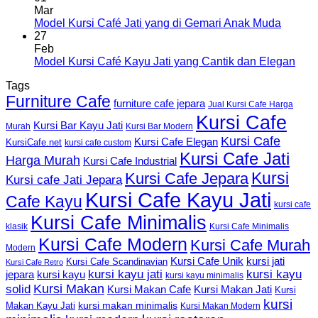
Mar
Model Kursi Café Jati yang di Gemari Anak Muda
27
Feb
Model Kursi Café Kayu Jati yang Cantik dan Elegan
Tags
Furniture Cafe
furniture cafe jepara
Jual Kursi Cafe Harga
Kursi Cafe
Kursi Bar Kayu Jati
Murah
Kursi Bar Modern
Kursi Cafe
Kursi Cafe Elegan
KursiCafe.net
kursi cafe custom
Kursi Cafe Jati
Harga Murah
Kursi Cafe Industrial
Kursi
Kursi Cafe Jepara
Kursi cafe Jati Jepara
Kursi Cafe Kayu Jati
Cafe Kayu
kursi cafe
Kursi Cafe Minimalis
Kursi Cafe Minimalis
klasik
Kursi Cafe Modern
Kursi Cafe Murah
Modern
Kursi Cafe Unik
kursi jati
Kursi Cafe Scandinavian
Kursi Cafe Retro
kursi kayu jati
kursi kayu
kursi kayu
jepara
kursi kayu minimalis
Kursi Makan
solid
Kursi Makan Jati
Kursi Makan Cafe
Kursi
kursi
kursi makan minimalis
Makan Kayu Jati
Kursi Makan Modern