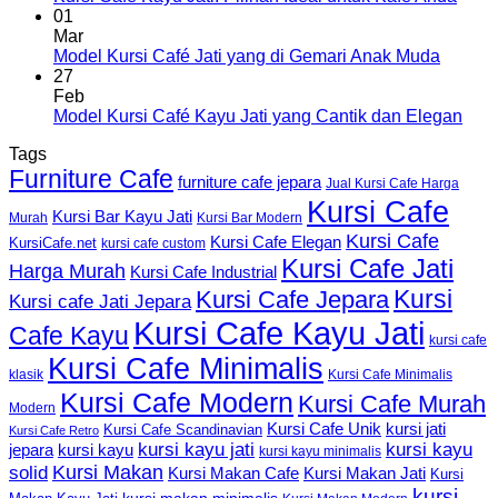
01
Mar
Model Kursi Café Jati yang di Gemari Anak Muda
27
Feb
Model Kursi Café Kayu Jati yang Cantik dan Elegan
Tags
Furniture Cafe
furniture cafe jepara
Jual Kursi Cafe Harga
Kursi Cafe
Kursi Bar Kayu Jati
Murah
Kursi Bar Modern
Kursi Cafe
Kursi Cafe Elegan
KursiCafe.net
kursi cafe custom
Kursi Cafe Jati
Harga Murah
Kursi Cafe Industrial
Kursi
Kursi Cafe Jepara
Kursi cafe Jati Jepara
Kursi Cafe Kayu Jati
Cafe Kayu
kursi cafe
Kursi Cafe Minimalis
Kursi Cafe Minimalis
klasik
Kursi Cafe Modern
Kursi Cafe Murah
Modern
Kursi Cafe Unik
kursi jati
Kursi Cafe Scandinavian
Kursi Cafe Retro
kursi kayu jati
kursi kayu
kursi kayu
jepara
kursi kayu minimalis
Kursi Makan
solid
Kursi Makan Jati
Kursi Makan Cafe
Kursi
kursi