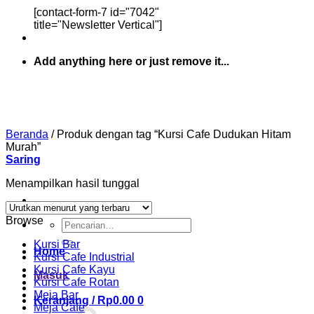
[contact-form-7 id="7042"
title="Newsletter Vertical"]
Add anything here or just remove it...
Beranda
/
Produk dengan tag “Kursi Cafe Dudukan Hitam
Murah”
Saring
Menampilkan hasil tunggal
Browse
Pencarian
untuk:
Kursi Bar
Home
Kursi Cafe Industrial
Kursi Cafe Kayu
Masuk
Kursi Cafe Rotan
Meja Bar
Keranjang /
Rp
0.00
0
Meja Cafe