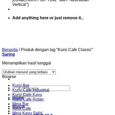
Vertical"]
Add anything here or just remove it...
Beranda
/
Produk dengan tag “Kursi Cafe Classic”
Saring
Menampilkan hasil tunggal
Browse
Kursi Bar
Pencarian
Kursi Cafe Industrial
untuk:
Kursi Cafe Kayu
Home
Kursi Cafe Rotan
Meja Bar
Masuk
Meja Cafe
Meja Kayu Solid