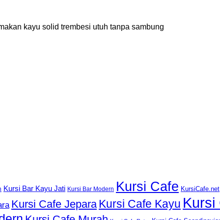
ja makan kayu solid trembesi utuh tanpa sambung
Kursi Cafe
Kursi Bar Kayu Jati
KursiCafe.net
h
Kursi Bar Modern
Kursi
Kursi Cafe Kayu
Kursi Cafe Jepara
ara
dern
Kursi Cafe Murah