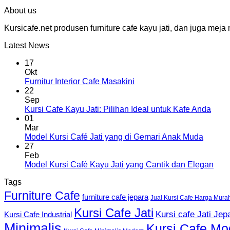
About us
Kursicafe.net produsen furniture cafe kayu jati, dan juga me
Latest News
17
Okt
Furnitur Interior Cafe Masakini
22
Sep
Kursi Cafe Kayu Jati: Pilihan Ideal untuk Kafe Anda
01
Mar
Model Kursi Café Jati yang di Gemari Anak Muda
27
Feb
Model Kursi Café Kayu Jati yang Cantik dan Elegan
Tags
Furniture Cafe
furniture cafe jepara
Jual Kursi Cafe Harga Mura
Kursi Cafe Jati
Kursi cafe Jati Jep
Kursi Cafe Industrial
Minimalis
Kursi Cafe Mo