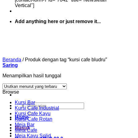
Vertical"]
Add anything here or just remove it...
Beranda
/
Produk dengan tag “kursi cafe bludru”
Saring
Menampilkan hasil tunggal
Browse
Kursi Bar
Pencarian
Kursi Cafe Industrial
untuk:
Kursi Cafe Kayu
Home
Kursi Cafe Rotan
Meja Bar
Masuk
Meja Cafe
Meja Kayu Solid