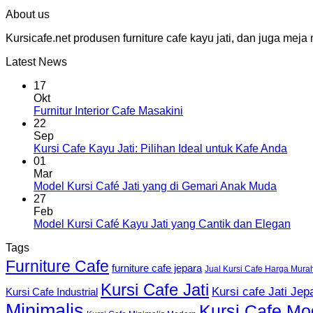
About us
Kursicafe.net produsen furniture cafe kayu jati, dan juga me
Latest News
17
Okt
Furnitur Interior Cafe Masakini
22
Sep
Kursi Cafe Kayu Jati: Pilihan Ideal untuk Kafe Anda
01
Mar
Model Kursi Café Jati yang di Gemari Anak Muda
27
Feb
Model Kursi Café Kayu Jati yang Cantik dan Elegan
Tags
Furniture Cafe
furniture cafe jepara
Jual Kursi Cafe Harga Mura
Kursi Cafe Jati
Kursi cafe Jati Jep
Kursi Cafe Industrial
Minimalis
Kursi Cafe Mo