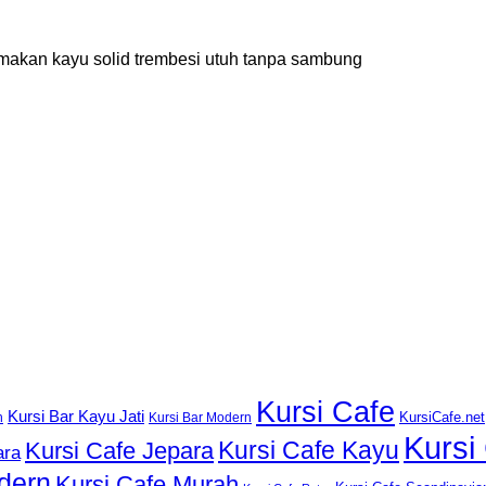
ja makan kayu solid trembesi utuh tanpa sambung
Kursi Cafe
Kursi Bar Kayu Jati
KursiCafe.net
h
Kursi Bar Modern
Kursi
Kursi Cafe Kayu
Kursi Cafe Jepara
ara
dern
Kursi Cafe Murah