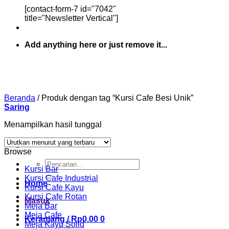
[contact-form-7 id="7042"
title="Newsletter Vertical"]
Add anything here or just remove it...
Beranda
/
Produk dengan tag “Kursi Cafe Besi Unik”
Saring
Menampilkan hasil tunggal
Browse
Pencarian
Kursi Bar
untuk:
Kursi Cafe Industrial
Home
Kursi Cafe Kayu
Kursi Cafe Rotan
Masuk
Meja Bar
Meja Cafe
Keranjang /
Rp
0.00
0
Meja Kayu Solid