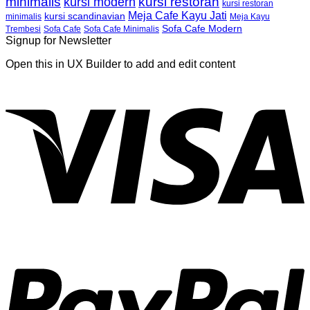
minimalis
kursi restoran
kursi modern
kursi restoran
Meja Cafe Kayu Jati
kursi scandinavian
Meja Kayu
minimalis
Sofa Cafe Modern
Trembesi
Sofa Cafe
Sofa Cafe Minimalis
Signup for Newsletter
Open this in UX Builder to add and edit content