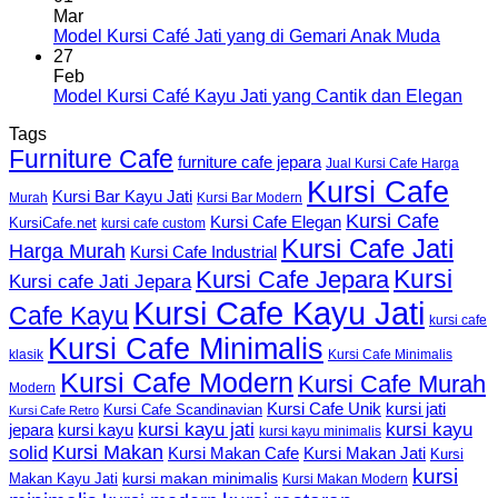
Mar
Model Kursi Café Jati yang di Gemari Anak Muda
27
Feb
Model Kursi Café Kayu Jati yang Cantik dan Elegan
Tags
Furniture Cafe
furniture cafe jepara
Jual Kursi Cafe Harga
Kursi Cafe
Kursi Bar Kayu Jati
Murah
Kursi Bar Modern
Kursi Cafe
Kursi Cafe Elegan
KursiCafe.net
kursi cafe custom
Kursi Cafe Jati
Harga Murah
Kursi Cafe Industrial
Kursi
Kursi Cafe Jepara
Kursi cafe Jati Jepara
Kursi Cafe Kayu Jati
Cafe Kayu
kursi cafe
Kursi Cafe Minimalis
Kursi Cafe Minimalis
klasik
Kursi Cafe Modern
Kursi Cafe Murah
Modern
Kursi Cafe Unik
kursi jati
Kursi Cafe Scandinavian
Kursi Cafe Retro
kursi kayu jati
kursi kayu
kursi kayu
jepara
kursi kayu minimalis
Kursi Makan
solid
Kursi Makan Jati
Kursi Makan Cafe
Kursi
kursi
kursi makan minimalis
Makan Kayu Jati
Kursi Makan Modern