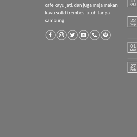
17
cafe kayu jati, dan juga meja makan
Okt
kayu solid trembesi utuh tanpa
sambung
22
Sep
01
Mar
27
Feb