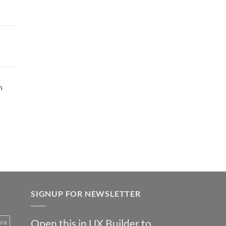
h
SIGNUP FOR NEWSLETTER
Open this in UX Builder to
ara