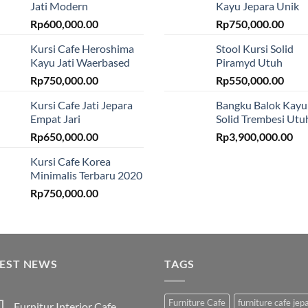
Jati Modern
Kayu Jepara Unik
Rp
600,000.00
Rp
750,000.00
Kursi Cafe Heroshima
Stool Kursi Solid
Kayu Jati Waerbased
Piramyd Utuh
Rp
750,000.00
Rp
550,000.00
Kursi Cafe Jati Jepara
Bangku Balok Kayu
Empat Jari
Solid Trembesi Utu
Rp
650,000.00
Rp
3,900,000.00
Kursi Cafe Korea
Minimalis Terbaru 2020
Rp
750,000.00
TEST NEWS
TAGS
Furniture Cafe
furniture cafe jep
Furnitur Interior Cafe