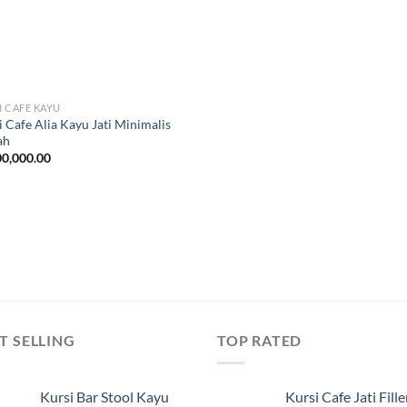
I CAFE KAYU
i Cafe Alia Kayu Jati Minimalis
ah
0,000.00
T SELLING
TOP RATED
Kursi Bar Stool Kayu
Kursi Cafe Jati Fille