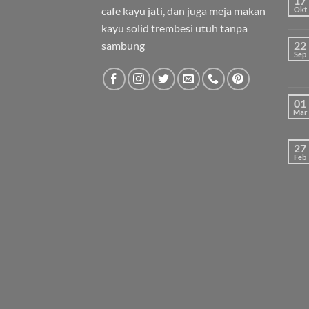
17
cafe kayu jati, dan juga meja makan
Okt
kayu solid trembesi utuh tanpa
sambung
22
Sep
01
Mar
27
Feb