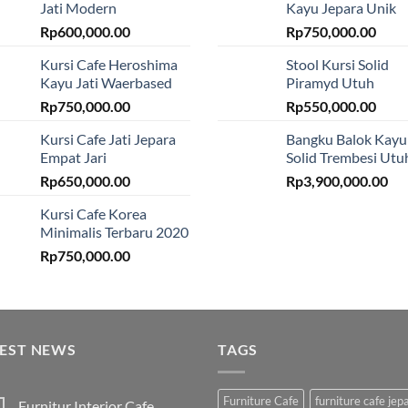
Jati Modern
Kayu Jepara Unik
Rp
600,000.00
Rp
750,000.00
Kursi Cafe Heroshima
Stool Kursi Solid
Kayu Jati Waerbased
Piramyd Utuh
Rp
750,000.00
Rp
550,000.00
Kursi Cafe Jati Jepara
Bangku Balok Kayu
Empat Jari
Solid Trembesi Utu
Rp
650,000.00
Rp
3,900,000.00
Kursi Cafe Korea
Minimalis Terbaru 2020
Rp
750,000.00
TEST NEWS
TAGS
Furniture Cafe
furniture cafe jep
Furnitur Interior Cafe