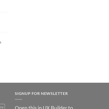
h
SIGNUP FOR NEWSLETTER
Open this in UX Builder to
ara