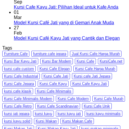
Sep
Kursi Cafe Kayu Jati: Pilihan Ideal untuk Kafe Anda
01
Mar
Model Kursi Café Jati yang di Gemari Anak Muda
27
Feb
Model Kursi Café Kayu Jati yang Cantik dan Elegan
Tags
Furniture Cafe
furniture cafe jepara
Jual Kursi Cafe Harga Murah
Kursi Bar Kayu Jati
Kursi Bar Modern
Kursi Cafe
KursiCafe.net
kursi cafe custom
Kursi Cafe Elegan
Kursi Cafe Harga Murah
Kursi Cafe Industrial
Kursi Cafe Jati
Kursi cafe Jati Jepara
Kursi Cafe Jepara
Kursi Cafe Kayu
Kursi Cafe Kayu Jati
kursi cafe klasik
Kursi Cafe Minimalis
Kursi Cafe Minimalis Modern
Kursi Cafe Modern
Kursi Cafe Murah
Kursi Cafe Retro
Kursi Cafe Scandinavian
Kursi Cafe Unik
kursi jati jepara
kursi kayu
kursi kayu jati
kursi kayu minimalis
kursi kayu solid
Kursi Makan
Kursi Makan Cafe
Kursi Makan Jati
Kursi Makan Kayu Jati
kursi makan minimalis