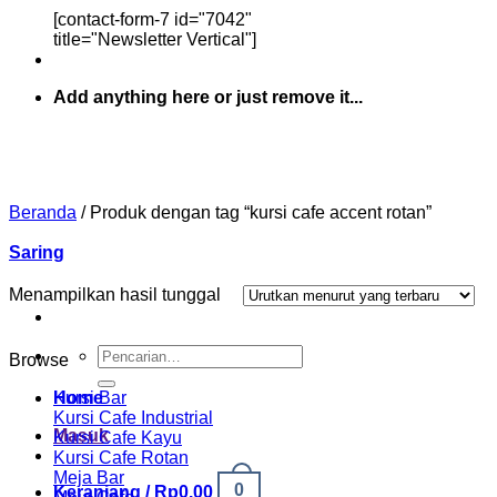
[contact-form-7 id="7042"
title="Newsletter Vertical"]
Add anything here or just remove it...
Beranda
/
Produk dengan tag “kursi cafe accent rotan”
Saring
Menampilkan hasil tunggal
Pencarian
Browse
untuk:
Home
Kursi Bar
Kursi Cafe Industrial
Masuk
Kursi Cafe Kayu
Kursi Cafe Rotan
Meja Bar
0
Keranjang /
Rp
0.00