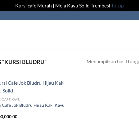
Kursi cafe Murah | Meja Kayu Solid Trembesi
Tutup
Menampilkan hasil tung
“KURSI BLUDRU”
I CAFE KAYU
i Cafe Jok Bludru Hijau Kaki Kayu
0,000.00