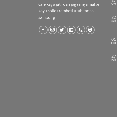
17
cafe kayu jati, dan juga meja makan
Okt
kayu solid trembesi utuh tanpa
sambung
22
Sep
01
Mar
27
Feb