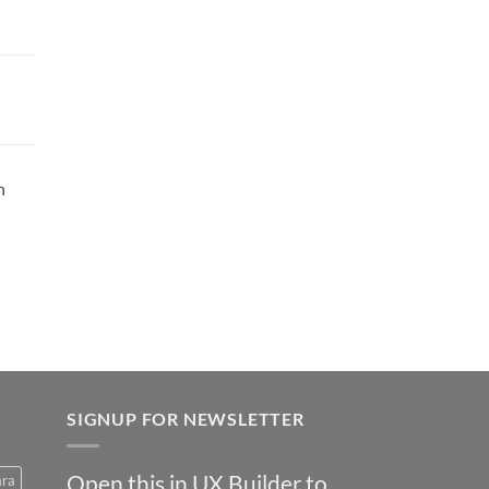
h
SIGNUP FOR NEWSLETTER
Open this in UX Builder to
ara