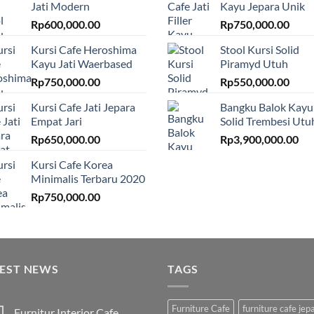
Jati Modern
Kayu Jepara Unik
Rp
600,000.00
Rp
750,000.00
Kursi Cafe Heroshima
Stool Kursi Solid
Kayu Jati Waerbased
Piramyd Utuh
Rp
750,000.00
Rp
550,000.00
Kursi Cafe Jati Jepara
Bangku Balok Kayu
Empat Jari
Solid Trembesi Utu
Rp
650,000.00
Rp
3,900,000.00
Kursi Cafe Korea
Minimalis Terbaru 2020
Rp
750,000.00
TEST NEWS
TAGS
Furniture Cafe
furniture cafe jep
Furnitur Interior Cafe