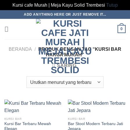
Kursi cafe Murah | Meja Kayu Solid Trembesi
Tutup
Skip
ADD ANYTHING HERE OR JUST REMOVE IT...
to
content
0
BERANDA
/
PRODUK DENGAN TAG “KURSI BAR
HARGA MURAH”
SARING
KURSI BAR
KURSI BAR
Kursi Bar Terbaru Mewah
Bar Stool Modern Terbaru Jati
Elegan
Jepara