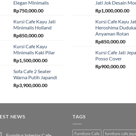
Elegan Minimalis
Jati Jok Desain Mo
Rp
750,000.00
Rp
1,000,000.00
Kursi Cafe Kayu Jati
Kursi Cafe Kayu Jat
Minimalis Holland
Heroshima Duduk
Anyaman Rotan
Rp
850,000.00
Rp
850,000.00
Kursi Cafe Kayu
Minimalis Kaki Pilar
Kursi Cafe Jati Jep
Posso Cover
Rp
1,500,000.00
Rp
900,000.00
Sofa Cafe 2 Seater
Warna Putih Japandi
Rp
3,900,000.00
TEST NEWS
TAGS
Furniture Cafe
furniture cafe jep
Furnitur Interior Cafe