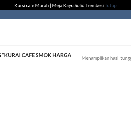
Kursi cafe Murah | Meja Kayu Solid Trembesi
Tutup
 “KURAI CAFE SMOK HARGA
Menampilkan hasil tung