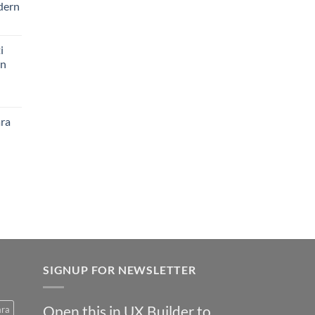
dern
i
an
ara
SIGNUP FOR NEWSLETTER
Open this in UX Builder to
ara