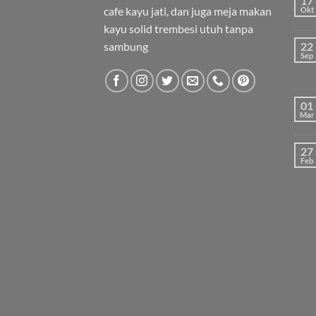
17
cafe kayu jati, dan juga meja makan
Okt
kayu solid trembesi utuh tanpa
sambung
22
Sep
01
Mar
27
Feb