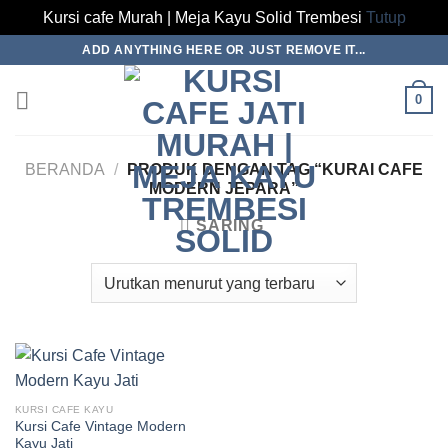
Kursi cafe Murah | Meja Kayu Solid Trembesi
Tutup
Skip
ADD ANYTHING HERE OR JUST REMOVE IT...
to
content
0
BERANDA
/
PRODUK DENGAN TAG “KURAI CAFE
MODERN JEPARA”
SARING
KURSI CAFE KAYU
Kursi Cafe Vintage Modern
Kayu Jati