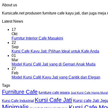
About us
Kursicafe.net produsen furniture cafe kayu jati, dan juga me
Latest News
17
Okt
Furnitur Interior Cafe Masakini
22
Sep
Kursi Cafe Kayu Jati: Pilihan Ideal untuk Kafe Anda
01
Mar
Model Kursi Café Jati yang di Gemari Anak Muda
27
Feb
Model Kursi Café Kayu Jati yang Cantik dan Elegan
Tags
Furniture Cafe
furniture cafe jepara
Jual Kursi Cafe Harga Mura
Kursi Cafe Jati
Kursi cafe Jati Jep
Kursi Cafe Industrial
Minimalis
Kursi Cafe Mo