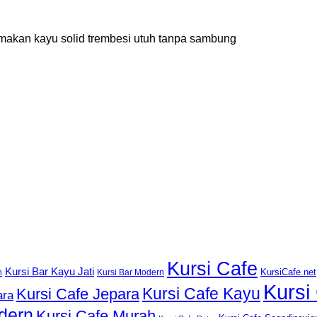
ja makan kayu solid trembesi utuh tanpa sambung
Kursi Cafe
Kursi Bar Kayu Jati
KursiCafe.net
h
Kursi Bar Modern
Kursi
Kursi Cafe Kayu
Kursi Cafe Jepara
ara
dern
Kursi Cafe Murah