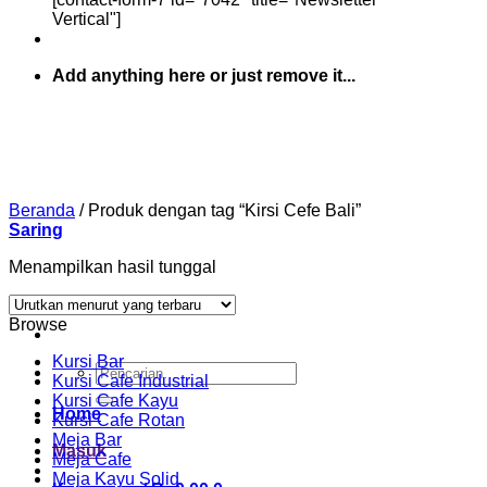
Vertical"]
Add anything here or just remove it...
Beranda
/
Produk dengan tag “Kirsi Cefe Bali”
Saring
Menampilkan hasil tunggal
Browse
Kursi Bar
Pencarian
Kursi Cafe Industrial
untuk:
Kursi Cafe Kayu
Home
Kursi Cafe Rotan
Meja Bar
Masuk
Meja Cafe
Meja Kayu Solid