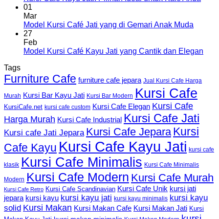
01
Mar
Model Kursi Café Jati yang di Gemari Anak Muda
27
Feb
Model Kursi Café Kayu Jati yang Cantik dan Elegan
Tags
Furniture Cafe
furniture cafe jepara
Jual Kursi Cafe Harga
Kursi Cafe
Kursi Bar Kayu Jati
Murah
Kursi Bar Modern
Kursi Cafe
Kursi Cafe Elegan
KursiCafe.net
kursi cafe custom
Kursi Cafe Jati
Harga Murah
Kursi Cafe Industrial
Kursi
Kursi Cafe Jepara
Kursi cafe Jati Jepara
Kursi Cafe Kayu Jati
Cafe Kayu
kursi cafe
Kursi Cafe Minimalis
Kursi Cafe Minimalis
klasik
Kursi Cafe Modern
Kursi Cafe Murah
Modern
Kursi Cafe Unik
kursi jati
Kursi Cafe Scandinavian
Kursi Cafe Retro
kursi kayu jati
kursi kayu
kursi kayu
jepara
kursi kayu minimalis
Kursi Makan
solid
Kursi Makan Jati
Kursi Makan Cafe
Kursi
kursi