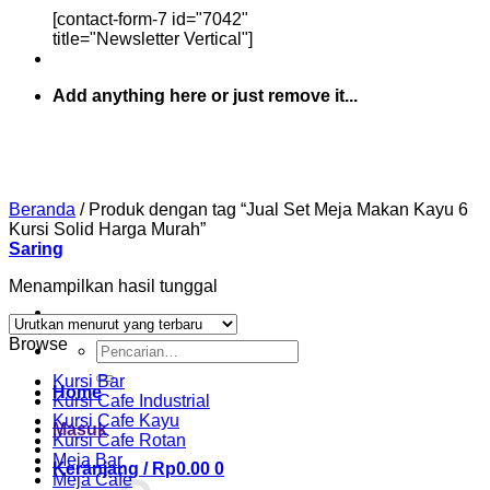
[contact-form-7 id="7042"
title="Newsletter Vertical"]
Add anything here or just remove it...
Beranda
/
Produk dengan tag “Jual Set Meja Makan Kayu 6
Kursi Solid Harga Murah”
Saring
Menampilkan hasil tunggal
Browse
Pencarian
untuk:
Kursi Bar
Home
Kursi Cafe Industrial
Kursi Cafe Kayu
Masuk
Kursi Cafe Rotan
Meja Bar
Keranjang /
Rp
0.00
0
Meja Cafe