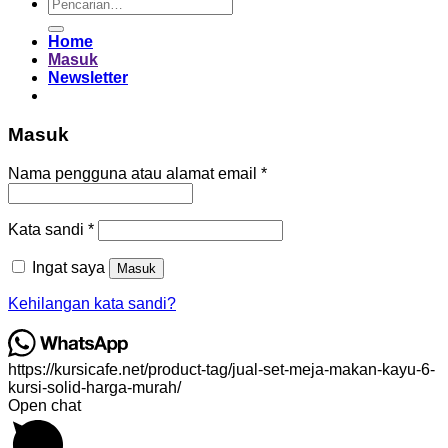
Pencarian
untuk:
Home
Masuk
Newsletter
Masuk
Wajib
Nama pengguna atau alamat email
*
Wajib
Kata sandi
*
Ingat saya
Masuk
Kehilangan kata sandi?
https://kursicafe.net/product-tag/jual-set-meja-makan-kayu-6-
kursi-solid-harga-murah/
Open chat