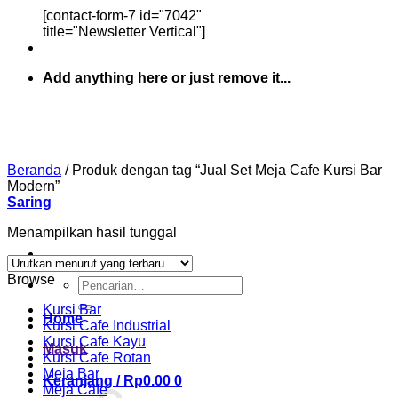
[contact-form-7 id="7042"
title="Newsletter Vertical"]
Add anything here or just remove it...
Beranda
/
Produk dengan tag “Jual Set Meja Cafe Kursi Bar
Modern”
Saring
Menampilkan hasil tunggal
Browse
Pencarian
untuk:
Kursi Bar
Home
Kursi Cafe Industrial
Kursi Cafe Kayu
Masuk
Kursi Cafe Rotan
Meja Bar
Keranjang /
Rp
0.00
0
Meja Cafe