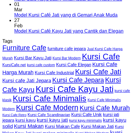
01
Mar
Model Kursi Café Jati yang di Gemari Anak Muda
27
Feb
Model Kursi Café Kayu Jati yang Cantik dan Elegan
Tags
Furniture Cafe
furniture cafe jepara
Jual Kursi Cafe Harga
Kursi Cafe
Kursi Bar Kayu Jati
Murah
Kursi Bar Modern
Kursi Cafe
Kursi Cafe Elegan
KursiCafe.net
kursi cafe custom
Kursi Cafe Jati
Harga Murah
Kursi Cafe Industrial
Kursi
Kursi Cafe Jepara
Kursi cafe Jati Jepara
Kursi Cafe Kayu Jati
Cafe Kayu
kursi cafe
Kursi Cafe Minimalis
Kursi Cafe Minimalis
klasik
Kursi Cafe Modern
Kursi Cafe Murah
Modern
Kursi Cafe Unik
kursi jati
Kursi Cafe Scandinavian
Kursi Cafe Retro
kursi kayu jati
kursi kayu
kursi kayu
jepara
kursi kayu minimalis
Kursi Makan
solid
Kursi Makan Jati
Kursi Makan Cafe
Kursi
kursi