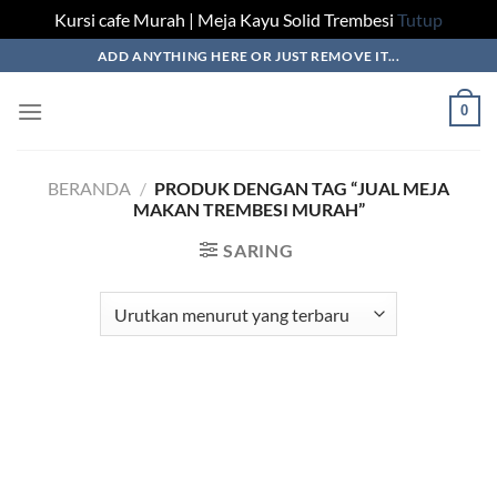
Kursi cafe Murah | Meja Kayu Solid Trembesi
Tutup
Skip
ADD ANYTHING HERE OR JUST REMOVE IT...
to
content
0
BERANDA
/
PRODUK DENGAN TAG “JUAL MEJA
MAKAN TREMBESI MURAH”
SARING