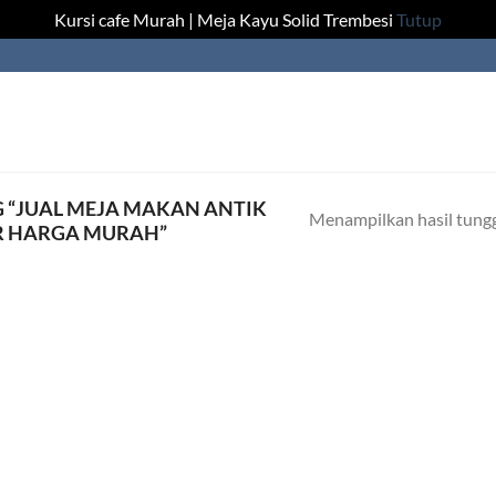
Kursi cafe Murah | Meja Kayu Solid Trembesi
Tutup
 “JUAL MEJA MAKAN ANTIK
Menampilkan hasil tung
ER HARGA MURAH”