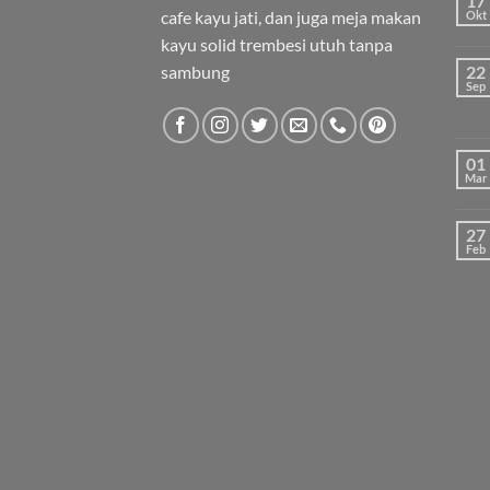
17
cafe kayu jati, dan juga meja makan
Okt
kayu solid trembesi utuh tanpa
sambung
22
Sep
01
Mar
27
Feb