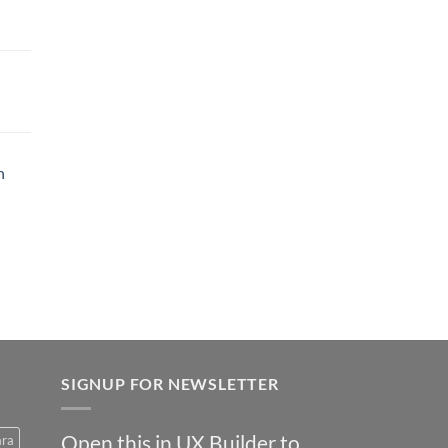
h
SIGNUP FOR NEWSLETTER
Open this in UX Builder to
ara