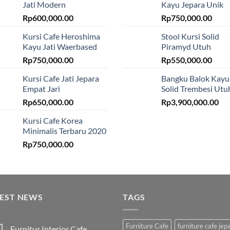
Jati Modern
Kayu Jepara Unik
Rp
600,000.00
Rp
750,000.00
Kursi Cafe Heroshima
Stool Kursi Solid
Kayu Jati Waerbased
Piramyd Utuh
Rp
750,000.00
Rp
550,000.00
Kursi Cafe Jati Jepara
Bangku Balok Kayu
Empat Jari
Solid Trembesi Utu
Rp
650,000.00
Rp
3,900,000.00
Kursi Cafe Korea
Minimalis Terbaru 2020
Rp
750,000.00
TEST NEWS
TAGS
Furniture Cafe
furniture cafe jep
Furnitur Interior Cafe