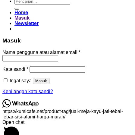
Pencarian
untuk:
Home
Masuk
Newsletter
Masuk
Wajib
Nama pengguna atau alamat email
*
Wajib
Kata sandi
*
Ingat saya
Masuk
Kehilangan kata sandi?
https://kursicafe.net/product-tag/jual-meja-kayu-jati-tebal-
lebar-sisi-alami-harga-murah/
Open chat