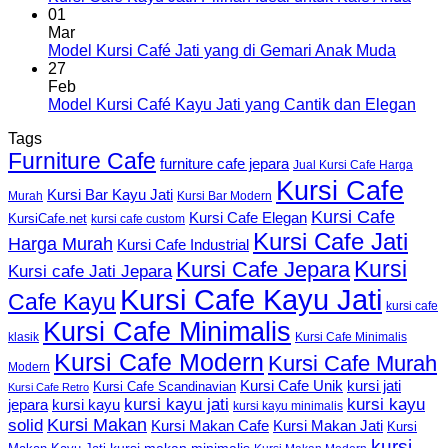
01
Mar
Model Kursi Café Jati yang di Gemari Anak Muda
27
Feb
Model Kursi Café Kayu Jati yang Cantik dan Elegan
Tags
Furniture Cafe
furniture cafe jepara
Jual Kursi Cafe Harga
Kursi Cafe
Kursi Bar Kayu Jati
Murah
Kursi Bar Modern
Kursi Cafe
Kursi Cafe Elegan
KursiCafe.net
kursi cafe custom
Kursi Cafe Jati
Harga Murah
Kursi Cafe Industrial
Kursi
Kursi Cafe Jepara
Kursi cafe Jati Jepara
Kursi Cafe Kayu Jati
Cafe Kayu
kursi cafe
Kursi Cafe Minimalis
Kursi Cafe Minimalis
klasik
Kursi Cafe Modern
Kursi Cafe Murah
Modern
Kursi Cafe Unik
kursi jati
Kursi Cafe Scandinavian
Kursi Cafe Retro
kursi kayu jati
kursi kayu
kursi kayu
jepara
kursi kayu minimalis
Kursi Makan
solid
Kursi Makan Jati
Kursi Makan Cafe
Kursi
kursi