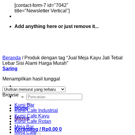
[contact-form-7 id="7042"
title="Newsletter Vertical"]
Add anything here or just remove it...
Beranda
/
Produk dengan tag “Jual Meja Kayu Jati Tebal
Lebar Sisi Alami Harga Murah”
Saring
Menampilkan hasil tunggal
Browse
Pencarian
untuk:
Kursi Bar
Home
Kursi Cafe Industrial
Kursi Cafe Kayu
Masuk
Kursi Cafe Rotan
Meja Bar
Keranjang /
Rp
0.00
0
Meja Cafe