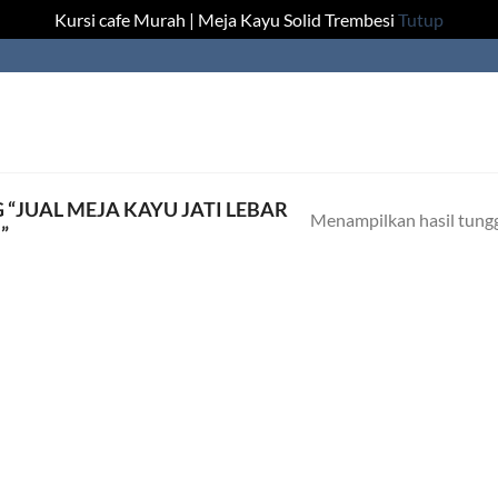
Kursi cafe Murah | Meja Kayu Solid Trembesi
Tutup
“JUAL MEJA KAYU JATI LEBAR
Menampilkan hasil tung
”