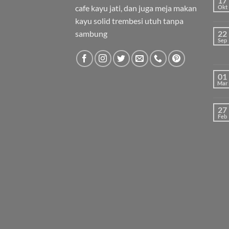
17
cafe kayu jati, dan juga meja makan
Okt
kayu solid trembesi utuh tanpa
sambung
22
Sep
01
Mar
27
Feb