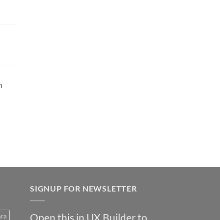
h
SIGNUP FOR NEWSLETTER
Open this in UX Builder to
ara