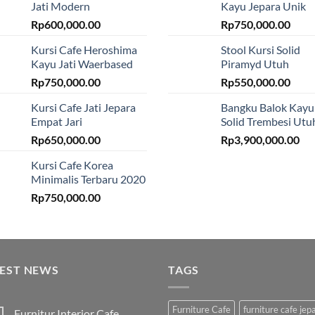
Jati Modern
Kayu Jepara Unik
Rp
600,000.00
Rp
750,000.00
Kursi Cafe Heroshima
Stool Kursi Solid
Kayu Jati Waerbased
Piramyd Utuh
Rp
750,000.00
Rp
550,000.00
Kursi Cafe Jati Jepara
Bangku Balok Kayu
Empat Jari
Solid Trembesi Utu
Rp
650,000.00
Rp
3,900,000.00
Kursi Cafe Korea
Minimalis Terbaru 2020
Rp
750,000.00
TEST NEWS
TAGS
Furniture Cafe
furniture cafe jep
Furnitur Interior Cafe