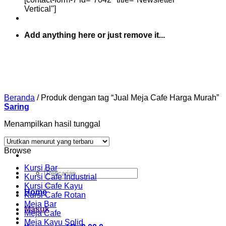
Vertical"]
Add anything here or just remove it...
Beranda
/
Produk dengan tag “Jual Meja Cafe Harga Murah”
Saring
Menampilkan hasil tunggal
Browse
Kursi Bar
Pencarian
Kursi Cafe Industrial
untuk:
Kursi Cafe Kayu
Home
Kursi Cafe Rotan
Meja Bar
Masuk
Meja Cafe
Meja Kayu Solid