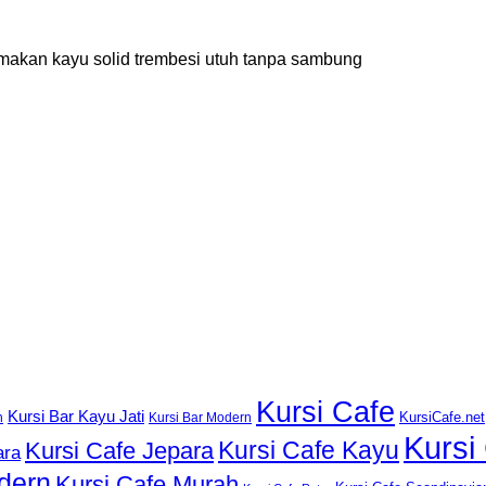
ja makan kayu solid trembesi utuh tanpa sambung
Kursi Cafe
Kursi Bar Kayu Jati
KursiCafe.net
h
Kursi Bar Modern
Kursi
Kursi Cafe Kayu
Kursi Cafe Jepara
ara
dern
Kursi Cafe Murah