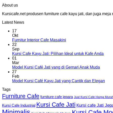
About us
Kursicafe.net produsen furniture cafe kayu jati, dan juga me
Latest News
17
Okt
Furnitur Interior Cafe Masakini
22
Sep
Kursi Cafe Kayu Jati: Pilihan Ideal untuk Kafe Anda
01
Mar
Model Kursi Café Jati yang di Gemari Anak Muda
27
Feb
Model Kursi Café Kayu Jati yang Cantik dan Elegan
Tags
Furniture Cafe
furniture cafe jepara
Jual Kursi Cafe Harga Mura
Kursi Cafe Jati
Kursi cafe Jati Jep
Kursi Cafe Industrial
Minimalis
Kursi Cafe Mo