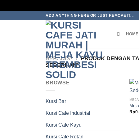
Skip
ADD ANYTHING HERE OR JUST REMOVE IT...
to
content
HOME
BERANDA
/
PRODUK DENGAN TA
SEDERHAN”
BROWSE
MEJA
Kursi Bar
Meja
Rp
0
Kursi Cafe Industrial
Kursi Cafe Kayu
Kursi Cafe Rotan