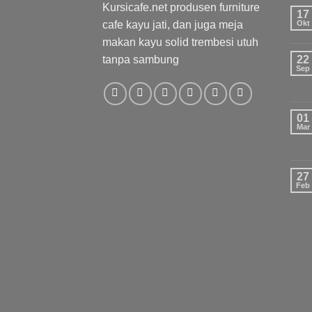
Kursicafe.net produsen furniture
17
cafe kayu jati, dan juga meja
Okt
makan kayu solid trembesi utuh
tanpa sambung
22
Sep
01
Mar
27
Feb