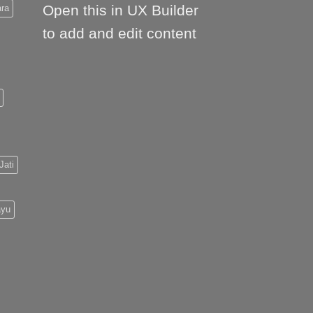
Open this in UX Builder
ara
to add and edit content
Jati
ayu