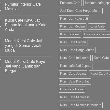
Furniture Cafe
furniture cafe jep
Furnitur Interior Cafe
Masakini
Jual Kursi Cafe Harga Murah
Kursi Bar Kayu Jati
Kursi Cafe Kayu Jati:
Pilihan Ideal untuk Kafe
Kursi Bar Modern
Kursi Cafe
Anda
KursiCafe.net
kursi cafe custom
Model Kursi Café Jati
Kursi Cafe Elegan
yang di Gemari Anak
Muda
Kursi Cafe Harga Murah
Kursi Cafe Industrial
Kursi Cafe 
Model Kursi Café Kayu
Kursi cafe Jati Jepara
Jati yang Cantik dan
Elegan
Kursi Cafe Jepara
Kursi Cafe K
Kursi Cafe Kayu Jati
kursi cafe klasik
Kursi Cafe Minimalis
Kursi Cafe Minimalis Modern