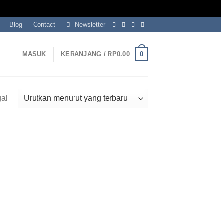
Blog
Contact
Newsletter
0
MASUK
KERANJANG /
RP
0.00
gal