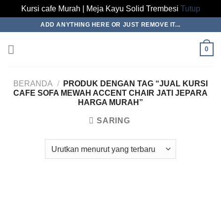
Kursi cafe Murah | Meja Kayu Solid Trembesi
Tutup
Skip
ADD ANYTHING HERE OR JUST REMOVE IT...
to
content
0
BERANDA
/
PRODUK DENGAN TAG “JUAL KURSI
CAFE SOFA MEWAH ACCENT CHAIR JATI JEPARA
HARGA MURAH”
SARING