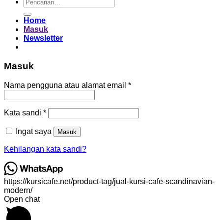
Pencarian
untuk:
Home
Masuk
Newsletter
Masuk
Wajib
Nama pengguna atau alamat email
*
Wajib
Kata sandi
*
Ingat saya
Masuk
Kehilangan kata sandi?
https://kursicafe.net/product-tag/jual-kursi-cafe-scandinavian-
modern/
Open chat