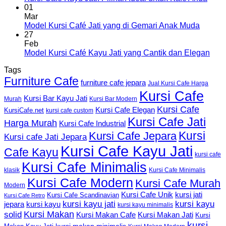
01
Mar
Model Kursi Café Jati yang di Gemari Anak Muda
27
Feb
Model Kursi Café Kayu Jati yang Cantik dan Elegan
Tags
Furniture Cafe
furniture cafe jepara
Jual Kursi Cafe Harga
Kursi Cafe
Kursi Bar Kayu Jati
Murah
Kursi Bar Modern
Kursi Cafe
Kursi Cafe Elegan
KursiCafe.net
kursi cafe custom
Kursi Cafe Jati
Harga Murah
Kursi Cafe Industrial
Kursi
Kursi Cafe Jepara
Kursi cafe Jati Jepara
Kursi Cafe Kayu Jati
Cafe Kayu
kursi cafe
Kursi Cafe Minimalis
Kursi Cafe Minimalis
klasik
Kursi Cafe Modern
Kursi Cafe Murah
Modern
Kursi Cafe Unik
kursi jati
Kursi Cafe Scandinavian
Kursi Cafe Retro
kursi kayu jati
kursi kayu
kursi kayu
jepara
kursi kayu minimalis
Kursi Makan
solid
Kursi Makan Jati
Kursi Makan Cafe
Kursi
kursi