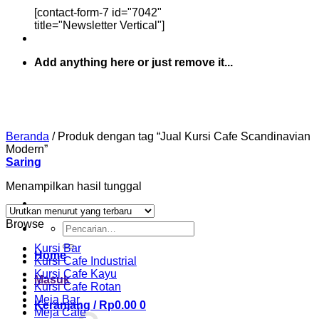
[contact-form-7 id="7042"
title="Newsletter Vertical"]
Add anything here or just remove it...
Beranda
/
Produk dengan tag “Jual Kursi Cafe Scandinavian
Modern”
Saring
Menampilkan hasil tunggal
Browse
Pencarian
untuk:
Kursi Bar
Home
Kursi Cafe Industrial
Kursi Cafe Kayu
Masuk
Kursi Cafe Rotan
Meja Bar
Keranjang /
Rp
0.00
0
Meja Cafe