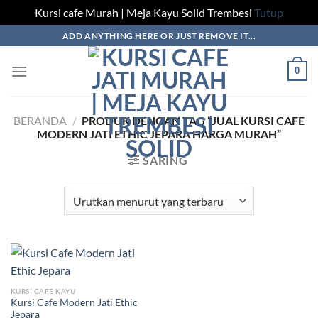
Kursi cafe Murah | Meja Kayu Solid Trembesi
Tutup
Skip
ADD ANYTHING HERE OR JUST REMOVE IT...
to
content
0
BERANDA
/
PRODUK DENGAN TAG “JUAL KURSI CAFE
MODERN JATI ETHIC JEPARA HARGA MURAH”
SARING
KURSI CAFE KAYU
Kursi Cafe Modern Jati Ethic
Jepara