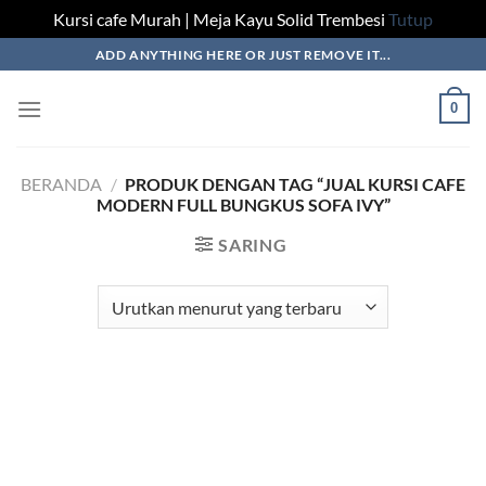
Kursi cafe Murah | Meja Kayu Solid Trembesi
Tutup
Skip
ADD ANYTHING HERE OR JUST REMOVE IT...
to
content
0
BERANDA
/
PRODUK DENGAN TAG “JUAL KURSI CAFE
MODERN FULL BUNGKUS SOFA IVY”
SARING