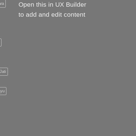
Open this in UX Builder
ara
to add and edit content
Jati
ayu