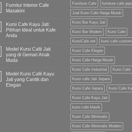
Furniture Cafe
furniture cafe jep
Furnitur Interior Cafe
Masakini
Jual Kursi Cafe Harga Murah
Kursi Bar Kayu Jati
Kursi Cafe Kayu Jati:
Pilihan Ideal untuk Kafe
Kursi Bar Modern
Kursi Cafe
Anda
KursiCafe.net
kursi cafe custom
Model Kursi Café Jati
Kursi Cafe Elegan
yang di Gemari Anak
Muda
Kursi Cafe Harga Murah
Kursi Cafe Industrial
Kursi Cafe 
Model Kursi Café Kayu
Kursi cafe Jati Jepara
Jati yang Cantik dan
Elegan
Kursi Cafe Jepara
Kursi Cafe K
Kursi Cafe Kayu Jati
kursi cafe klasik
Kursi Cafe Minimalis
Kursi Cafe Minimalis Modern