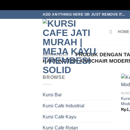
Skip
ADD ANYTHING HERE OR JUST REMOVE IT...
to
content
HOME
BERANDA
/
PRODUK DENGAN TAG
HARRINGTON ARMCHAIR MODER
BROWSE
KURS
Kursi Bar
Kurs
Mod
Kursi Cafe Industrial
Rp
1
Kursi Cafe Kayu
Kursi Cafe Rotan