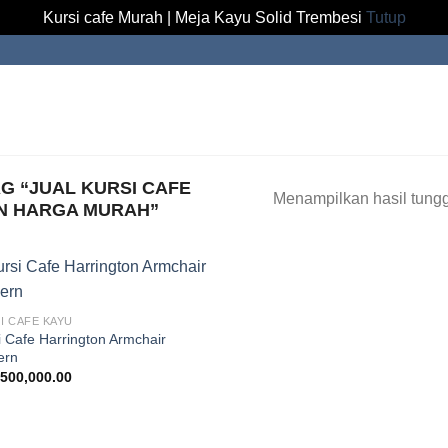
Kursi cafe Murah | Meja Kayu Solid Trembesi
Tutup
 “JUAL KURSI CAFE
Menampilkan hasil tung
N HARGA MURAH”
I CAFE KAYU
i Cafe Harrington Armchair
ern
,500,000.00