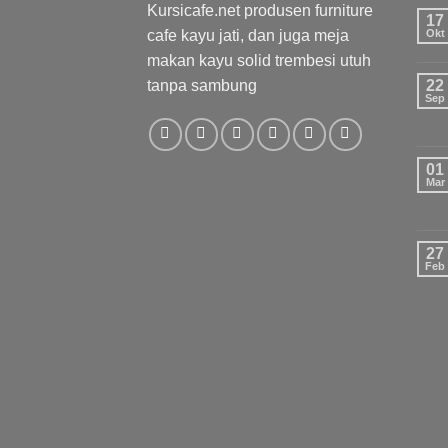
Kursicafe.net produsen furniture
17
cafe kayu jati, dan juga meja
Okt
makan kayu solid trembesi utuh
tanpa sambung
22
Sep
01
Mar
27
Feb