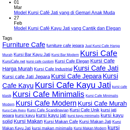
01
Mar
Model Kursi Café Jati yang di Gemari Anak Muda
27
Feb
Model Kursi Café Kayu Jati yang Cantik dan Elegan
Tags
Furniture Cafe
furniture cafe jepara
Jual Kursi Cafe Harga
Kursi Cafe
Kursi Bar Kayu Jati
Murah
Kursi Bar Modern
Kursi Cafe
Kursi Cafe Elegan
KursiCafe.net
kursi cafe custom
Kursi Cafe Jati
Harga Murah
Kursi Cafe Industrial
Kursi
Kursi Cafe Jepara
Kursi cafe Jati Jepara
Kursi Cafe Kayu Jati
Cafe Kayu
kursi cafe
Kursi Cafe Minimalis
Kursi Cafe Minimalis
klasik
Kursi Cafe Modern
Kursi Cafe Murah
Modern
Kursi Cafe Unik
kursi jati
Kursi Cafe Scandinavian
Kursi Cafe Retro
kursi kayu jati
kursi kayu
kursi kayu
jepara
kursi kayu minimalis
Kursi Makan
solid
Kursi Makan Jati
Kursi Makan Cafe
Kursi
kursi
kursi makan minimalis
Makan Kayu Jati
Kursi Makan Modern