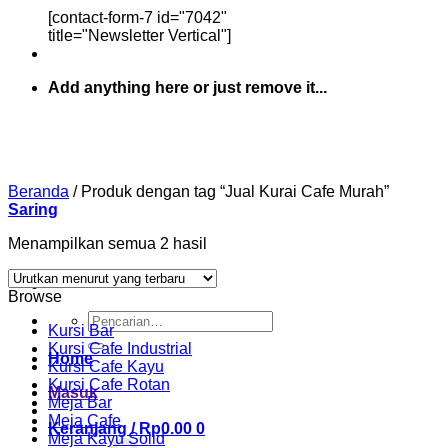
[contact-form-7 id="7042"
title="Newsletter Vertical"]
Add anything here or just remove it...
Beranda
/
Produk dengan tag “Jual Kurai Cafe Murah”
Saring
Diurutkan
Menampilkan semua 2 hasil
menurut
yang
Browse
terbaru
Pencarian
Kursi Bar
untuk:
Kursi Cafe Industrial
Home
Kursi Cafe Kayu
Kursi Cafe Rotan
Masuk
Meja Bar
Meja Cafe
Keranjang /
Rp
0.00
0
Meja Kayu Solid