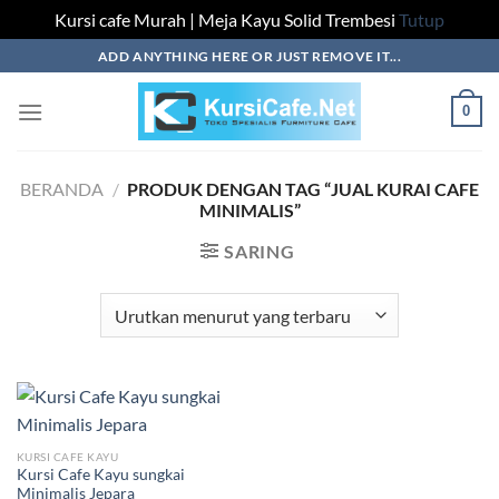
Kursi cafe Murah | Meja Kayu Solid Trembesi
Tutup
Skip
ADD ANYTHING HERE OR JUST REMOVE IT...
to
content
0
BERANDA
/
PRODUK DENGAN TAG “JUAL KURAI CAFE
MINIMALIS”
SARING
KURSI CAFE KAYU
Kursi Cafe Kayu sungkai
Minimalis Jepara