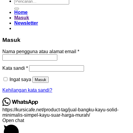
Pencarian
untuk:
Home
Masuk
Newsletter
Masuk
Wajib
Nama pengguna atau alamat email
*
Wajib
Kata sandi
*
Ingat saya
Masuk
Kehilangan kata sandi?
https://kursicafe.net/product-tag/jual-bangku-kayu-solid-
minimalis-simpel-kayu-suar-harga-murah/
Open chat