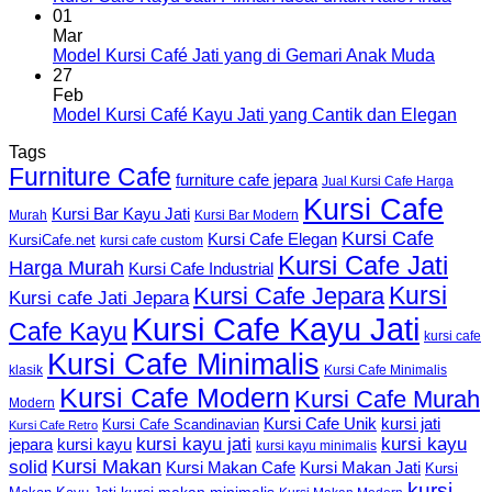
01
Mar
Model Kursi Café Jati yang di Gemari Anak Muda
27
Feb
Model Kursi Café Kayu Jati yang Cantik dan Elegan
Tags
Furniture Cafe
furniture cafe jepara
Jual Kursi Cafe Harga
Kursi Cafe
Kursi Bar Kayu Jati
Murah
Kursi Bar Modern
Kursi Cafe
Kursi Cafe Elegan
KursiCafe.net
kursi cafe custom
Kursi Cafe Jati
Harga Murah
Kursi Cafe Industrial
Kursi
Kursi Cafe Jepara
Kursi cafe Jati Jepara
Kursi Cafe Kayu Jati
Cafe Kayu
kursi cafe
Kursi Cafe Minimalis
Kursi Cafe Minimalis
klasik
Kursi Cafe Modern
Kursi Cafe Murah
Modern
Kursi Cafe Unik
kursi jati
Kursi Cafe Scandinavian
Kursi Cafe Retro
kursi kayu jati
kursi kayu
kursi kayu
jepara
kursi kayu minimalis
Kursi Makan
solid
Kursi Makan Jati
Kursi Makan Cafe
Kursi
kursi