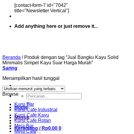
[contact-form-7 id="7042"
title="Newsletter Vertical"]
Add anything here or just remove it...
Beranda
/
Produk dengan tag “Jual Bangku Kayu Solid
Minimalis Simpel Kayu Suar Harga Murah”
Saring
Menampilkan hasil tunggal
Browse
Pencarian
untuk:
Kursi Bar
Home
Kursi Cafe Industrial
Kursi Cafe Kayu
Masuk
Kursi Cafe Rotan
Meja Bar
Keranjang /
Rp
0.00
0
Meja Cafe