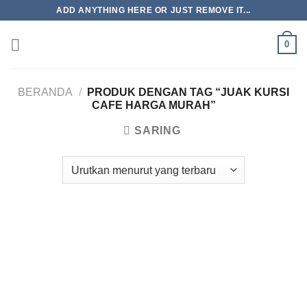
Skip
ADD ANYTHING HERE OR JUST REMOVE IT...
to
content
0
BERANDA
/
PRODUK DENGAN TAG “JUAK KURSI
CAFE HARGA MURAH”
SARING