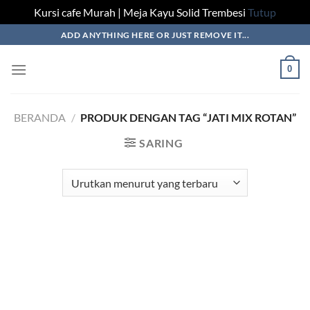
Kursi cafe Murah | Meja Kayu Solid Trembesi
Tutup
Skip
ADD ANYTHING HERE OR JUST REMOVE IT...
to
content
0
BERANDA
/
PRODUK DENGAN TAG “JATI MIX ROTAN”
SARING