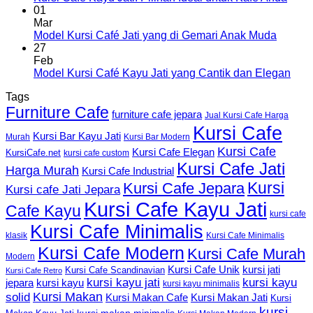
01
Mar
Model Kursi Café Jati yang di Gemari Anak Muda
27
Feb
Model Kursi Café Kayu Jati yang Cantik dan Elegan
Tags
Furniture Cafe
furniture cafe jepara
Jual Kursi Cafe Harga
Kursi Cafe
Kursi Bar Kayu Jati
Murah
Kursi Bar Modern
Kursi Cafe
Kursi Cafe Elegan
KursiCafe.net
kursi cafe custom
Kursi Cafe Jati
Harga Murah
Kursi Cafe Industrial
Kursi
Kursi Cafe Jepara
Kursi cafe Jati Jepara
Kursi Cafe Kayu Jati
Cafe Kayu
kursi cafe
Kursi Cafe Minimalis
Kursi Cafe Minimalis
klasik
Kursi Cafe Modern
Kursi Cafe Murah
Modern
Kursi Cafe Unik
kursi jati
Kursi Cafe Scandinavian
Kursi Cafe Retro
kursi kayu jati
kursi kayu
kursi kayu
jepara
kursi kayu minimalis
Kursi Makan
solid
Kursi Makan Jati
Kursi Makan Cafe
Kursi
kursi