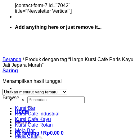
[contact-form-7 id="7042"
title="Newsletter Vertical"]
Add anything here or just remove it...
Beranda
/
Produk dengan tag “Harga Kursi Cafe Paris Kayu
Jati Jepara Murah”
Saring
Menampilkan hasil tunggal
Browse
Pencarian
untuk:
Kursi Bar
Home
Kursi Cafe Industrial
Kursi Cafe Kayu
Masuk
Kursi Cafe Rotan
Meja Bar
Keranjang /
Rp
0.00
0
Meja Cafe