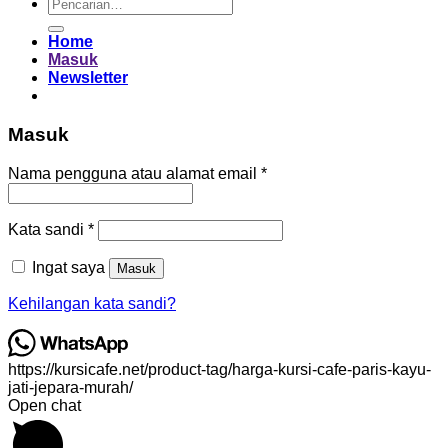
Pencarian
untuk:
Home
Masuk
Newsletter
Masuk
Wajib
Nama pengguna atau alamat email
*
Wajib
Kata sandi
*
Ingat saya
Masuk
Kehilangan kata sandi?
https://kursicafe.net/product-tag/harga-kursi-cafe-paris-kayu-
jati-jepara-murah/
Open chat