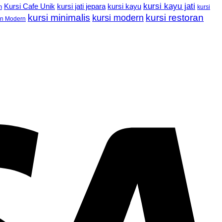
kursi kayu jati
Kursi Cafe Unik
kursi kayu
kursi jati jepara
n
kursi
kursi minimalis
kursi restoran
kursi modern
an Modern