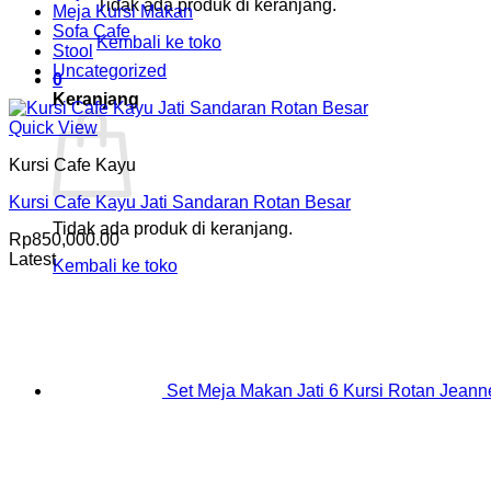
Tidak ada produk di keranjang.
Meja Kursi Makan
Sofa Cafe
Kembali ke toko
Stool
Uncategorized
0
Keranjang
Quick View
Kursi Cafe Kayu
Kursi Cafe Kayu Jati Sandaran Rotan Besar
Tidak ada produk di keranjang.
Rp
850,000.00
Latest
Kembali ke toko
Set Meja Makan Jati 6 Kursi Rotan Jeanne