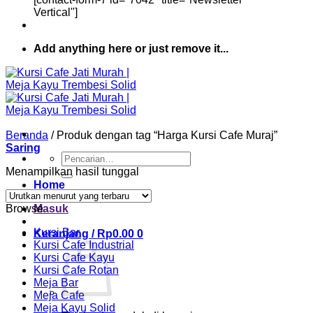
Vertical"]
Add anything here or just remove it...
Beranda
/
Produk dengan tag “Harga Kursi Cafe Muraj”
Saring
Pencarian
untuk:
Menampilkan hasil tunggal
Home
Browse
Masuk
Kursi Bar
Keranjang /
Rp
0.00
0
Kursi Cafe Industrial
Kursi Cafe Kayu
Kursi Cafe Rotan
Meja Bar
Meja Cafe
Meja Kayu Solid