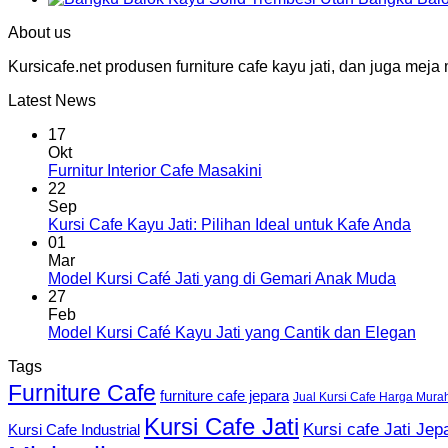
About us
Kursicafe.net produsen furniture cafe kayu jati, dan juga me
Latest News
17
Okt
Furnitur Interior Cafe Masakini
22
Sep
Kursi Cafe Kayu Jati: Pilihan Ideal untuk Kafe Anda
01
Mar
Model Kursi Café Jati yang di Gemari Anak Muda
27
Feb
Model Kursi Café Kayu Jati yang Cantik dan Elegan
Tags
Furniture Cafe
furniture cafe jepara
Jual Kursi Cafe Harga Mura
Kursi Cafe Jati
Kursi cafe Jati Jep
Kursi Cafe Industrial