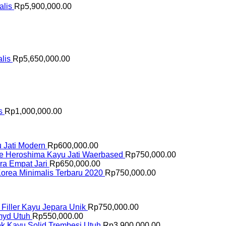
alis
Rp
5,900,000.00
lis
Rp
5,650,000.00
s
Rp
1,000,000.00
u Jati Modern
Rp
600,000.00
fe Heroshima Kayu Jati Waerbased
Rp
750,000.00
ara Empat Jari
Rp
650,000.00
Korea Minimalis Terbaru 2020
Rp
750,000.00
i Filler Kayu Jepara Unik
Rp
750,000.00
amyd Utuh
Rp
550,000.00
k Kayu Solid Trembesi Utuh
Rp
3,900,000.00