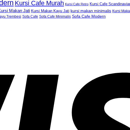
dern
Kursi Cafe Murah
Kursi Cafe Scandinavia
Kursi Cafe Retro
ursi Makan Jati
kursi makan minimalis
Kursi Makan Kayu Jati
Kursi Mak
Sofa Cafe Modern
ayu Trembesi
Sofa Cafe
Sofa Cafe Minimalis