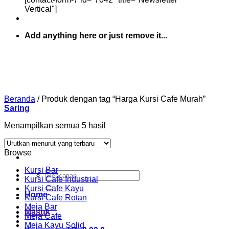
Vertical"]
Add anything here or just remove it...
Beranda
/
Produk dengan tag “Harga Kursi Cafe Murah”
Saring
Diurutkan
Menampilkan semua 5 hasil
menurut
yang
Browse
terbaru
Kursi Bar
Pencarian
Kursi Cafe Industrial
untuk:
Kursi Cafe Kayu
Home
Kursi Cafe Rotan
Meja Bar
Masuk
Meja Cafe
Meja Kayu Solid