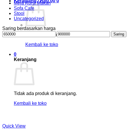
Keranjang /
Rp
0.00
0
Meja Kursi Makan
Sofa Cafe
Stool
Uncategorized
Saring berdasarkan harga
Harga
Harga
Saring
Tidak ada produk di keranjang.
terendah
tertinggi
Kembali ke toko
0
Keranjang
Tidak ada produk di keranjang.
Kembali ke toko
Quick View