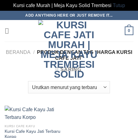
Kursi cafe Murah | Meja Kayu Solid Trembesi
Tutup
Skip
ADD ANYTHING HERE OR JUST REMOVE IT...
to
content
0
BERANDA
/
PRODUK DENGAN TAG “HARGA KURSI
CAFE JATI”
SARING
KURSI CAFE KAYU
Kursi Cafe Kayu Jati Terbaru
Korpo