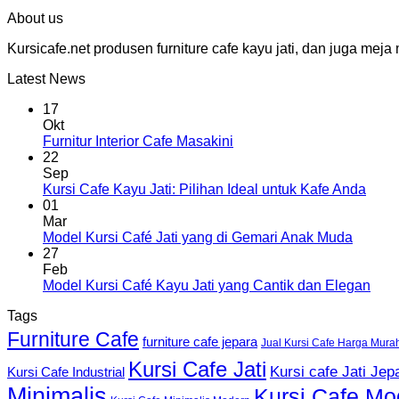
About us
Kursicafe.net produsen furniture cafe kayu jati, dan juga me
Latest News
17
Okt
Furnitur Interior Cafe Masakini
22
Sep
Kursi Cafe Kayu Jati: Pilihan Ideal untuk Kafe Anda
01
Mar
Model Kursi Café Jati yang di Gemari Anak Muda
27
Feb
Model Kursi Café Kayu Jati yang Cantik dan Elegan
Tags
Furniture Cafe
furniture cafe jepara
Jual Kursi Cafe Harga Mura
Kursi Cafe Jati
Kursi cafe Jati Jep
Kursi Cafe Industrial
Minimalis
Kursi Cafe Mo