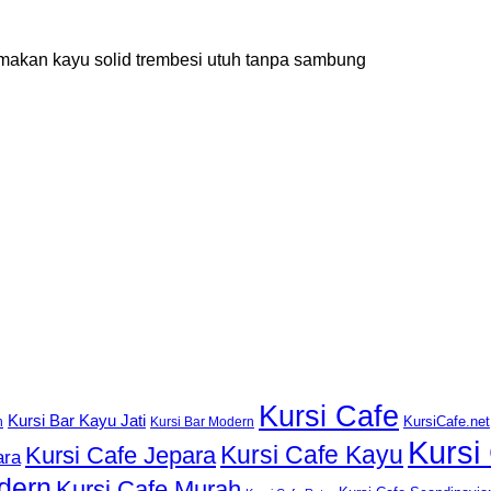
ja makan kayu solid trembesi utuh tanpa sambung
Kursi Cafe
Kursi Bar Kayu Jati
KursiCafe.net
h
Kursi Bar Modern
Kursi
Kursi Cafe Kayu
Kursi Cafe Jepara
ara
dern
Kursi Cafe Murah