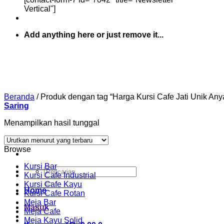
Vertical"]
Add anything here or just remove it...
Beranda
/
Produk dengan tag “Harga Kursi Cafe Jati Unik Anya
Saring
Menampilkan hasil tunggal
Browse
Kursi Bar
Pencarian
Kursi Cafe Industrial
untuk:
Kursi Cafe Kayu
Home
Kursi Cafe Rotan
Meja Bar
Masuk
Meja Cafe
Meja Kayu Solid