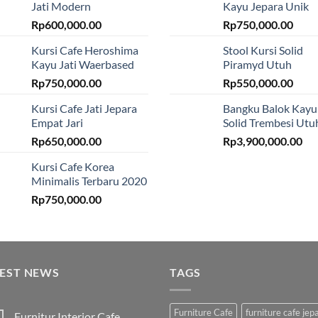
Jati Modern
Kayu Jepara Unik
Rp
600,000.00
Rp
750,000.00
Kursi Cafe Heroshima
Stool Kursi Solid
Kayu Jati Waerbased
Piramyd Utuh
Rp
750,000.00
Rp
550,000.00
Kursi Cafe Jati Jepara
Bangku Balok Kayu
Empat Jari
Solid Trembesi Utu
Rp
650,000.00
Rp
3,900,000.00
Kursi Cafe Korea
Minimalis Terbaru 2020
Rp
750,000.00
TEST NEWS
TAGS
Furniture Cafe
furniture cafe jep
Furnitur Interior Cafe