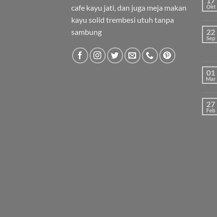
17
cafe kayu jati, dan juga meja makan
Okt
kayu solid trembesi utuh tanpa
sambung
22
Sep
01
Mar
27
Feb