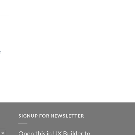
h
SIGNUP FOR NEWSLETTER
Open this in UX Builder to
ara