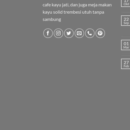
17
cafe kayu jati, dan juga meja makan
Okt
kayu solid trembesi utuh tanpa
sambung
22
Sep
01
Mar
27
Feb