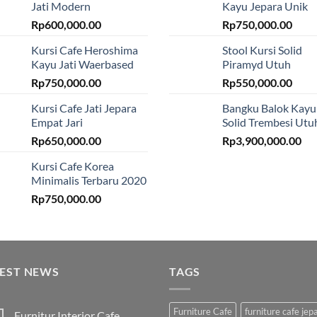
Jati Modern
Kayu Jepara Unik
Rp
600,000.00
Rp
750,000.00
Kursi Cafe Heroshima
Stool Kursi Solid
Kayu Jati Waerbased
Piramyd Utuh
Rp
750,000.00
Rp
550,000.00
Kursi Cafe Jati Jepara
Bangku Balok Kayu
Empat Jari
Solid Trembesi Utu
Rp
650,000.00
Rp
3,900,000.00
Kursi Cafe Korea
Minimalis Terbaru 2020
Rp
750,000.00
TEST NEWS
TAGS
Furniture Cafe
furniture cafe jep
Furnitur Interior Cafe