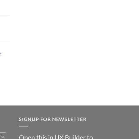
h
SIGNUP FOR NEWSLETTER
Open this in UX Builder to
ara