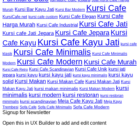
Jual Kursi Cafe Harga
Kursi Cafe
Kursi Bar Kayu Jati
Murah
Kursi Bar Modern
Kursi Cafe
Kursi Cafe Elegan
KursiCafe.net
kursi cafe custom
Kursi Cafe Jati
Harga Murah
Kursi Cafe Industrial
Kursi
Kursi Cafe Jepara
Kursi cafe Jati Jepara
Kursi Cafe Kayu Jati
Cafe Kayu
kursi cafe
Kursi Cafe Minimalis
Kursi Cafe Minimalis
klasik
Kursi Cafe Modern
Kursi Cafe Murah
Modern
Kursi Cafe Unik
kursi jati
Kursi Cafe Scandinavian
Kursi Cafe Retro
kursi kayu jati
kursi kayu
kursi kayu
jepara
kursi kayu minimalis
Kursi Makan
solid
Kursi Makan Jati
Kursi Makan Cafe
Kursi
kursi
kursi makan minimalis
Makan Kayu Jati
Kursi Makan Modern
minimalis
kursi restoran
kursi modern
kursi restoran
Meja Cafe Kayu Jati
kursi scandinavian
Meja Kayu
minimalis
Sofa Cafe Modern
Trembesi
Sofa Cafe
Sofa Cafe Minimalis
Signup for Newsletter
Open this in UX Builder to add and edit content