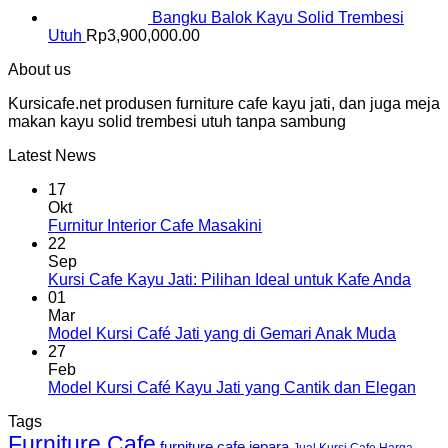
Bangku Balok Kayu Solid Trembesi
Utuh
Rp
3,900,000.00
About us
Kursicafe.net produsen furniture cafe kayu jati, dan juga meja
makan kayu solid trembesi utuh tanpa sambung
Latest News
17
Okt
Furnitur Interior Cafe Masakini
22
Sep
Kursi Cafe Kayu Jati: Pilihan Ideal untuk Kafe Anda
01
Mar
Model Kursi Café Jati yang di Gemari Anak Muda
27
Feb
Model Kursi Café Kayu Jati yang Cantik dan Elegan
Tags
Furniture Cafe
furniture cafe jepara