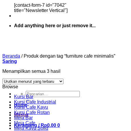
[contact-form-7 id="7042"
title="Newsletter Vertical"]
Add anything here or just remove it...
Beranda
/
Produk dengan tag “furniture cafe minimalis”
Saring
Diurutkan
Menampilkan semua 3 hasil
menurut
yang
Browse
terbaru
Pencarian
Kursi Bar
untuk:
Kursi Cafe Industrial
Home
Kursi Cafe Kayu
Kursi Cafe Rotan
Masuk
Meja Bar
Meja Cafe
Keranjang /
Rp
0.00
0
Meja Kayu Solid