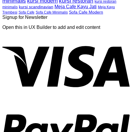
minimalis
kursi restoran
kursi modern
kursi restoran
Meja Cafe Kayu Jati
kursi scandinavian
Meja Kayu
minimalis
Sofa Cafe Modern
Trembesi
Sofa Cafe
Sofa Cafe Minimalis
Signup for Newsletter
Open this in UX Builder to add and edit content