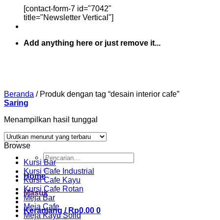
[contact-form-7 id="7042"
title="Newsletter Vertical"]
Add anything here or just remove it...
Beranda
/
Produk dengan tag “desain interior cafe”
Saring
Menampilkan hasil tunggal
Browse
Pencarian
Kursi Bar
untuk:
Kursi Cafe Industrial
Home
Kursi Cafe Kayu
Kursi Cafe Rotan
Masuk
Meja Bar
Meja Cafe
Keranjang /
Rp
0.00
0
Meja Kayu Solid