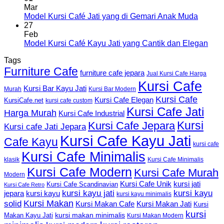
Mar
Model Kursi Café Jati yang di Gemari Anak Muda
27
Feb
Model Kursi Café Kayu Jati yang Cantik dan Elegan
Tags
Furniture Cafe
furniture cafe jepara
Jual Kursi Cafe Harga
Kursi Cafe
Kursi Bar Kayu Jati
Murah
Kursi Bar Modern
Kursi Cafe
Kursi Cafe Elegan
KursiCafe.net
kursi cafe custom
Kursi Cafe Jati
Harga Murah
Kursi Cafe Industrial
Kursi
Kursi Cafe Jepara
Kursi cafe Jati Jepara
Kursi Cafe Kayu Jati
Cafe Kayu
kursi cafe
Kursi Cafe Minimalis
Kursi Cafe Minimalis
klasik
Kursi Cafe Modern
Kursi Cafe Murah
Modern
Kursi Cafe Unik
kursi jati
Kursi Cafe Scandinavian
Kursi Cafe Retro
kursi kayu jati
kursi kayu
kursi kayu
jepara
kursi kayu minimalis
Kursi Makan
solid
Kursi Makan Jati
Kursi Makan Cafe
Kursi
kursi
kursi makan minimalis
Makan Kayu Jati
Kursi Makan Modern