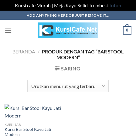
Kursi cafe Murah | Meja Kayu Solid Trembesi
Tutup
Skip
ADD ANYTHING HERE OR JUST REMOVE IT...
to
content
0
BERANDA
/
PRODUK DENGAN TAG “BAR STOOL
MODERN”
SARING
KURSI BAR
Kursi Bar Stool Kayu Jati
Modern