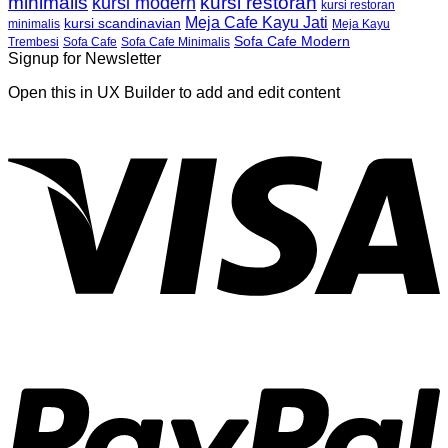
minimalis
kursi restoran
kursi modern
kursi restoran
Meja Cafe Kayu Jati
kursi scandinavian
Meja Kayu
minimalis
Sofa Cafe Modern
Trembesi
Sofa Cafe
Sofa Cafe Minimalis
Signup for Newsletter
Open this in UX Builder to add and edit content