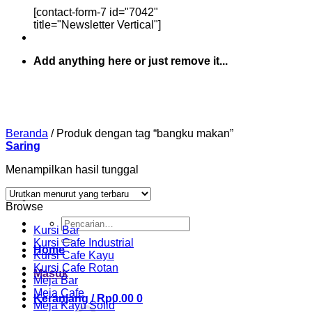
[contact-form-7 id="7042"
title="Newsletter Vertical"]
Add anything here or just remove it...
Beranda
/
Produk dengan tag “bangku makan”
Saring
Menampilkan hasil tunggal
Browse
Pencarian
Kursi Bar
untuk:
Kursi Cafe Industrial
Home
Kursi Cafe Kayu
Kursi Cafe Rotan
Masuk
Meja Bar
Meja Cafe
Keranjang /
Rp
0.00
0
Meja Kayu Solid