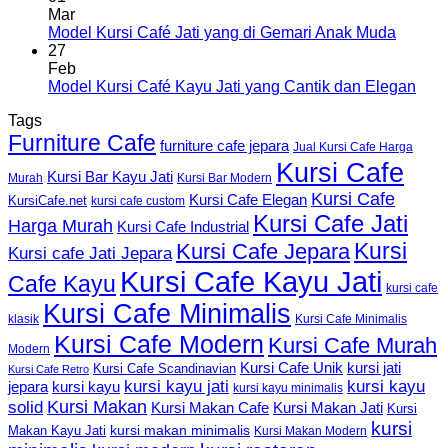
Mar
Model Kursi Café Jati yang di Gemari Anak Muda
27
Feb
Model Kursi Café Kayu Jati yang Cantik dan Elegan
Tags
Furniture Cafe
furniture cafe jepara
Jual Kursi Cafe Harga
Kursi Cafe
Kursi Bar Kayu Jati
Murah
Kursi Bar Modern
Kursi Cafe
Kursi Cafe Elegan
KursiCafe.net
kursi cafe custom
Kursi Cafe Jati
Harga Murah
Kursi Cafe Industrial
Kursi
Kursi Cafe Jepara
Kursi cafe Jati Jepara
Kursi Cafe Kayu Jati
Cafe Kayu
kursi cafe
Kursi Cafe Minimalis
Kursi Cafe Minimalis
klasik
Kursi Cafe Modern
Kursi Cafe Murah
Modern
Kursi Cafe Unik
kursi jati
Kursi Cafe Scandinavian
Kursi Cafe Retro
kursi kayu jati
kursi kayu
kursi kayu
jepara
kursi kayu minimalis
Kursi Makan
solid
Kursi Makan Jati
Kursi Makan Cafe
Kursi
kursi
kursi makan minimalis
Makan Kayu Jati
Kursi Makan Modern