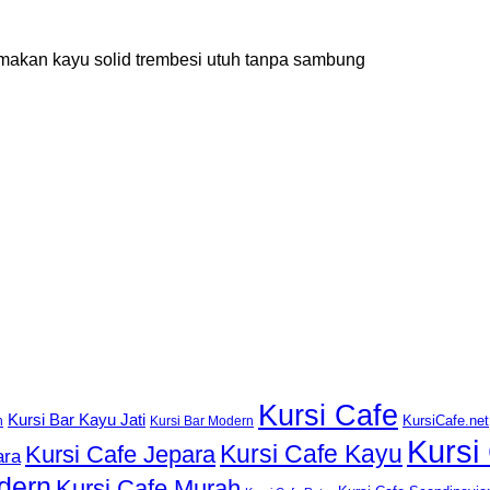
ja makan kayu solid trembesi utuh tanpa sambung
Kursi Cafe
Kursi Bar Kayu Jati
KursiCafe.net
h
Kursi Bar Modern
Kursi
Kursi Cafe Kayu
Kursi Cafe Jepara
ara
dern
Kursi Cafe Murah