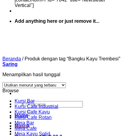
Vertical"]
Add anything here or just remove it...
Beranda
/
Produk dengan tag “Bangku Kayu Trembesi”
Saring
Menampilkan hasil tunggal
Browse
Kursi Bar
Pencarian
Kursi Cafe Industrial
untuk:
Kursi Cafe Kayu
Home
Kursi Cafe Rotan
Meja Bar
Masuk
Meja Cafe
Meja Kayu Solid