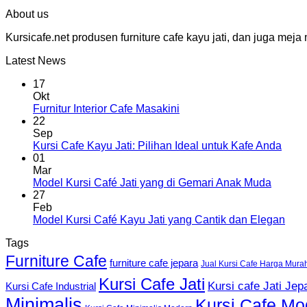
About us
Kursicafe.net produsen furniture cafe kayu jati, dan juga me
Latest News
17
Okt
Furnitur Interior Cafe Masakini
22
Sep
Kursi Cafe Kayu Jati: Pilihan Ideal untuk Kafe Anda
01
Mar
Model Kursi Café Jati yang di Gemari Anak Muda
27
Feb
Model Kursi Café Kayu Jati yang Cantik dan Elegan
Tags
Furniture Cafe
furniture cafe jepara
Jual Kursi Cafe Harga Mura
Kursi Cafe Jati
Kursi cafe Jati Jep
Kursi Cafe Industrial
Minimalis
Kursi Cafe Mo