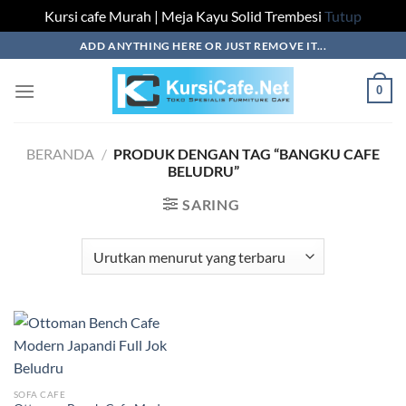
Kursi cafe Murah | Meja Kayu Solid Trembesi
Tutup
Skip
ADD ANYTHING HERE OR JUST REMOVE IT...
to
content
0
BERANDA
/
PRODUK DENGAN TAG “BANGKU CAFE
BELUDRU”
SARING
SOFA CAFE