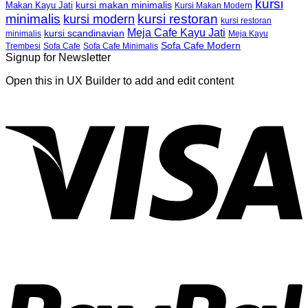
kursi
kursi makan minimalis
Makan Kayu Jati
Kursi Makan Modern
minimalis
kursi restoran
kursi modern
kursi restoran
Meja Cafe Kayu Jati
kursi scandinavian
Meja Kayu
minimalis
Sofa Cafe Modern
Trembesi
Sofa Cafe
Sofa Cafe Minimalis
Signup for Newsletter
Open this in UX Builder to add and edit content