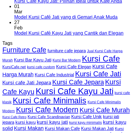
Kursi Cafe Kayu Jati: Pilihan Ideal untuk Kafe Anda
01
Mar
Model Kursi Café Jati yang di Gemari Anak Muda
27
Feb
Model Kursi Café Kayu Jati yang Cantik dan Elegan
Tags
Furniture Cafe
furniture cafe jepara
Jual Kursi Cafe Harga
Kursi Cafe
Kursi Bar Kayu Jati
Murah
Kursi Bar Modern
Kursi Cafe
Kursi Cafe Elegan
KursiCafe.net
kursi cafe custom
Kursi Cafe Jati
Harga Murah
Kursi Cafe Industrial
Kursi
Kursi Cafe Jepara
Kursi cafe Jati Jepara
Kursi Cafe Kayu Jati
Cafe Kayu
kursi cafe
Kursi Cafe Minimalis
Kursi Cafe Minimalis
klasik
Kursi Cafe Modern
Kursi Cafe Murah
Modern
Kursi Cafe Unik
kursi jati
Kursi Cafe Scandinavian
Kursi Cafe Retro
kursi kayu jati
kursi kayu
kursi kayu
jepara
kursi kayu minimalis
Kursi Makan
solid
Kursi Makan Jati
Kursi Makan Cafe
Kursi