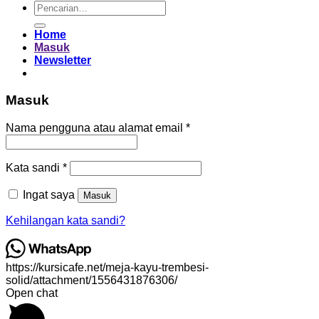
Pencarian
untuk:
Home
Masuk
Newsletter
Masuk
Wajib
Nama pengguna atau alamat email
*
Wajib
Kata sandi
*
Ingat saya
Masuk
Kehilangan kata sandi?
https://kursicafe.net/meja-kayu-trembesi-
solid/attachment/1556431876306/
Open chat