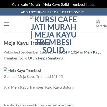
Kursi cafe Murah | Meja Kayu Solid Trembesi
Tutup
Skip
ADD ANYTHING HERE OR JUST REMOVE IT...
to
content
Meja Kayu Trembesi
Published
September 12, 2019
at
1024 × 1024
in
Meja Kayu
Trembesi Solid Utuh Tanpa Sambung
Gambar Meja Kayu Trembesi MJ-25
Jual Meja Kayu Trembesi Kaki Kayu Bolong
Trackbacks are closed, but you can
post a comment
.