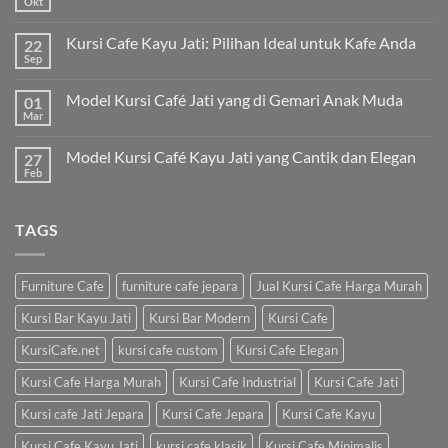
Okt
Kursi Cafe Kayu Jati: Pilihan Ideal untuk Kafe Anda
22
Sep
Model Kursi Café Jati yang di Gemari Anak Muda
01
Mar
Model Kursi Café Kayu Jati yang Cantik dan Elegan
27
Feb
TAGS
Furniture Cafe
furniture cafe jepara
Jual Kursi Cafe Harga Murah
Kursi Bar Kayu Jati
Kursi Bar Modern
Kursi Cafe
KursiCafe.net
kursi cafe custom
Kursi Cafe Elegan
Kursi Cafe Harga Murah
Kursi Cafe Industrial
Kursi Cafe Jati
Kursi cafe Jati Jepara
Kursi Cafe Jepara
Kursi Cafe Kayu
Kursi Cafe Kayu Jati
kursi cafe klasik
Kursi Cafe Minimalis