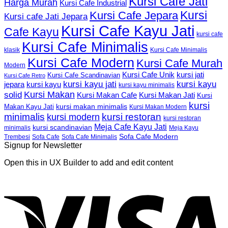
Kursi Cafe Jati
Harga Murah
Kursi Cafe Industrial
Kursi
Kursi Cafe Jepara
Kursi cafe Jati Jepara
Kursi Cafe Kayu Jati
Cafe Kayu
kursi cafe
Kursi Cafe Minimalis
Kursi Cafe Minimalis
klasik
Kursi Cafe Modern
Kursi Cafe Murah
Modern
Kursi Cafe Unik
kursi jati
Kursi Cafe Scandinavian
Kursi Cafe Retro
kursi kayu jati
kursi kayu
kursi kayu
jepara
kursi kayu minimalis
Kursi Makan
solid
Kursi Makan Jati
Kursi Makan Cafe
Kursi
kursi
kursi makan minimalis
Makan Kayu Jati
Kursi Makan Modern
minimalis
kursi restoran
kursi modern
kursi restoran
Meja Cafe Kayu Jati
kursi scandinavian
Meja Kayu
minimalis
Sofa Cafe Modern
Trembesi
Sofa Cafe
Sofa Cafe Minimalis
Signup for Newsletter
Open this in UX Builder to add and edit content