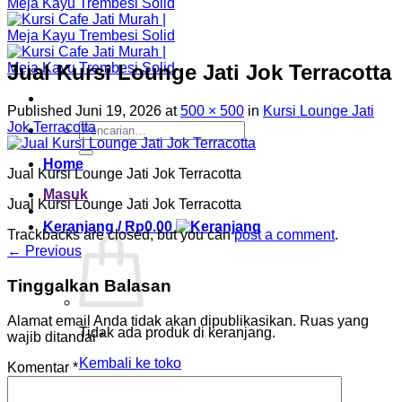
Jual Kursi Lounge Jati Jok Terracotta
Published
Juni 19, 2026
at
500 × 500
in
Kursi Lounge Jati
Jok Terracotta
Pencarian
untuk:
Home
Jual Kursi Lounge Jati Jok Terracotta
Masuk
Jual Kursi Lounge Jati Jok Terracotta
Keranjang /
Rp
0.00
Trackbacks are closed, but you can
post a comment
.
←
Previous
Tinggalkan Balasan
Alamat email Anda tidak akan dipublikasikan.
Ruas yang
Tidak ada produk di keranjang.
wajib ditandai
*
Kembali ke toko
Komentar
*