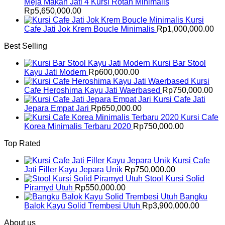
Meja Makan Jati 4 Kursi Rotan Minimalis
Rp
5,650,000.00
Kursi
Cafe Jati Jok Krem Boucle Minimalis
Rp
1,000,000.00
Best Selling
Kursi Bar Stool
Kayu Jati Modern
Rp
600,000.00
Kursi
Cafe Heroshima Kayu Jati Waerbased
Rp
750,000.00
Kursi Cafe Jati
Jepara Empat Jari
Rp
650,000.00
Kursi Cafe
Korea Minimalis Terbaru 2020
Rp
750,000.00
Top Rated
Kursi Cafe
Jati Filler Kayu Jepara Unik
Rp
750,000.00
Stool Kursi Solid
Piramyd Utuh
Rp
550,000.00
Bangku
Balok Kayu Solid Trembesi Utuh
Rp
3,900,000.00
About us