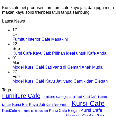
Kursicafe.net produsen furniture cafe kayu jati, dan juga meja
makan kayu solid trembesi utuh tanpa sambung
Latest News
17
Okt
Furnitur Interior Cafe Masakini
22
Sep
Kursi Cafe Kayu Jati: Pilihan Ideal untuk Kafe Anda
01
Mar
Model Kursi Café Jati yang di Gemari Anak Muda
27
Feb
Model Kursi Café Kayu Jati yang Cantik dan Elegan
Tags
Furniture Cafe
furniture cafe jepara
Jual Kursi Cafe Harga
Kursi Cafe
Kursi Bar Kayu Jati
Murah
Kursi Bar Modern
Kursi Cafe
Kursi Cafe Elegan
KursiCafe.net
kursi cafe custom