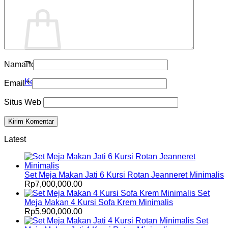
Keranjang
Nama
*
Tidak ada produk di keranjang.
Kembali ke toko
Email
*
Situs Web
Latest
Set Meja Makan Jati 6 Kursi Rotan Jeanneret Minimalis
Rp
7,000,000.00
Set
Meja Makan 4 Kursi Sofa Krem Minimalis
Rp
5,900,000.00
Set