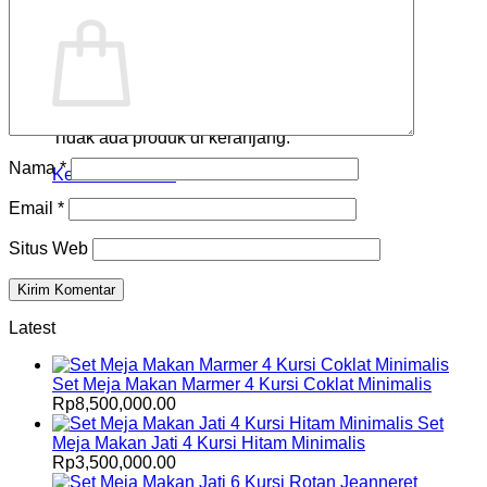
Keranjang
Tidak ada produk di keranjang.
Nama
*
Kembali ke toko
Email
*
Situs Web
Latest
Set Meja Makan Marmer 4 Kursi Coklat Minimalis
Rp
8,500,000.00
Set
Meja Makan Jati 4 Kursi Hitam Minimalis
Rp
3,500,000.00