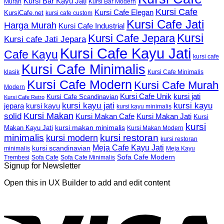
Kursi Bar Kayu Jati
Murah
Kursi Bar Modern
Kursi Cafe
Kursi Cafe Elegan
KursiCafe.net
kursi cafe custom
Kursi Cafe Jati
Harga Murah
Kursi Cafe Industrial
Kursi
Kursi Cafe Jepara
Kursi cafe Jati Jepara
Kursi Cafe Kayu Jati
Cafe Kayu
kursi cafe
Kursi Cafe Minimalis
Kursi Cafe Minimalis
klasik
Kursi Cafe Modern
Kursi Cafe Murah
Modern
Kursi Cafe Unik
kursi jati
Kursi Cafe Scandinavian
Kursi Cafe Retro
kursi kayu jati
kursi kayu
kursi kayu
jepara
kursi kayu minimalis
Kursi Makan
solid
Kursi Makan Jati
Kursi Makan Cafe
Kursi
kursi
kursi makan minimalis
Makan Kayu Jati
Kursi Makan Modern
minimalis
kursi restoran
kursi modern
kursi restoran
Meja Cafe Kayu Jati
kursi scandinavian
Meja Kayu
minimalis
Sofa Cafe Modern
Trembesi
Sofa Cafe
Sofa Cafe Minimalis
Signup for Newsletter
Open this in UX Builder to add and edit content