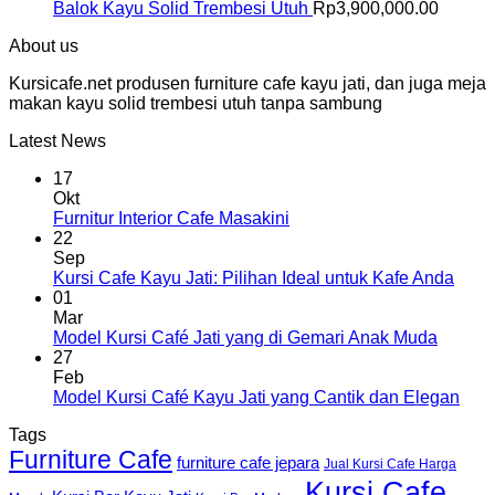
Balok Kayu Solid Trembesi Utuh
Rp
3,900,000.00
About us
Kursicafe.net produsen furniture cafe kayu jati, dan juga meja
makan kayu solid trembesi utuh tanpa sambung
Latest News
17
Okt
Furnitur Interior Cafe Masakini
22
Sep
Kursi Cafe Kayu Jati: Pilihan Ideal untuk Kafe Anda
01
Mar
Model Kursi Café Jati yang di Gemari Anak Muda
27
Feb
Model Kursi Café Kayu Jati yang Cantik dan Elegan
Tags
Furniture Cafe
furniture cafe jepara
Jual Kursi Cafe Harga
Kursi Cafe