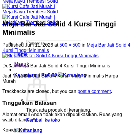
Meja Bar Jati Solid 4 Kursi Tinggi
Minimalis
Pencarian
Published
Juni 11, 2026
at
500 × 500
in
Meja Bar Jati Solid 4
untuk:
Kursi Tinggi Minimalis
Home
Masuk
Desain Meja Bar Jati Solid 4 Kursi Tinggi Minimalis
Keranjang /
Rp
0.00
Jual Meja Bar Jati Solid 4 Kursi Tinggi Minimalis Harga
Murah
Trackbacks are closed, but you can
post a comment
.
Tinggalkan Balasan
Tidak ada produk di keranjang.
Alamat email Anda tidak akan dipublikasikan.
Ruas yang
wajib ditandai
*
Kembali ke toko
Komentar
*