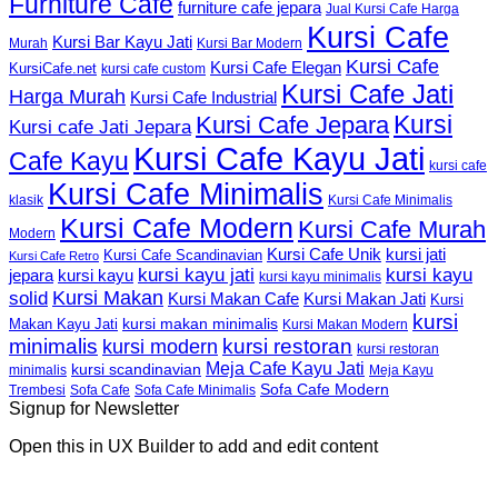
Furniture Cafe
furniture cafe jepara
Jual Kursi Cafe Harga
Kursi Cafe
Kursi Bar Kayu Jati
Murah
Kursi Bar Modern
Kursi Cafe
Kursi Cafe Elegan
KursiCafe.net
kursi cafe custom
Kursi Cafe Jati
Harga Murah
Kursi Cafe Industrial
Kursi
Kursi Cafe Jepara
Kursi cafe Jati Jepara
Kursi Cafe Kayu Jati
Cafe Kayu
kursi cafe
Kursi Cafe Minimalis
Kursi Cafe Minimalis
klasik
Kursi Cafe Modern
Kursi Cafe Murah
Modern
Kursi Cafe Unik
kursi jati
Kursi Cafe Scandinavian
Kursi Cafe Retro
kursi kayu jati
kursi kayu
kursi kayu
jepara
kursi kayu minimalis
Kursi Makan
solid
Kursi Makan Jati
Kursi Makan Cafe
Kursi
kursi
kursi makan minimalis
Makan Kayu Jati
Kursi Makan Modern
minimalis
kursi restoran
kursi modern
kursi restoran
Meja Cafe Kayu Jati
kursi scandinavian
Meja Kayu
minimalis
Sofa Cafe Modern
Trembesi
Sofa Cafe
Sofa Cafe Minimalis
Signup for Newsletter
Open this in UX Builder to add and edit content