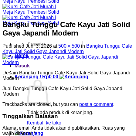
Bangku Tunggu Cafe Kayu Jati Solid
Gaya Japandi Modern
Pencarian
Published
Juni 3, 2026
at
500 × 500
in
Bangku Tunggu Cafe
untuk:
Kayu Jati Solid Gaya Japandi Modern
Home
Masuk
Desain Bangku Tunggu Cafe Kayu Jati Solid Gaya Japandi
Keranjang /
Rp
0.00
Modern
Jual Bangku Tunggu Cafe Kayu Jati Solid Gaya Japandi
Modern
Trackbacks are closed, but you can
post a comment
.
Tidak ada produk di keranjang.
Tinggalkan Balasan
Kembali ke toko
Alamat email Anda tidak akan dipublikasikan.
Ruas yang
wajib ditandai
*