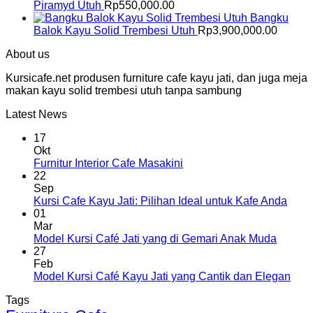
Piramyd Utuh
Rp
550,000.00
Bangku
Balok Kayu Solid Trembesi Utuh
Rp
3,900,000.00
About us
Kursicafe.net produsen furniture cafe kayu jati, dan juga meja
makan kayu solid trembesi utuh tanpa sambung
Latest News
17
Okt
Furnitur Interior Cafe Masakini
22
Sep
Kursi Cafe Kayu Jati: Pilihan Ideal untuk Kafe Anda
01
Mar
Model Kursi Café Jati yang di Gemari Anak Muda
27
Feb
Model Kursi Café Kayu Jati yang Cantik dan Elegan
Tags